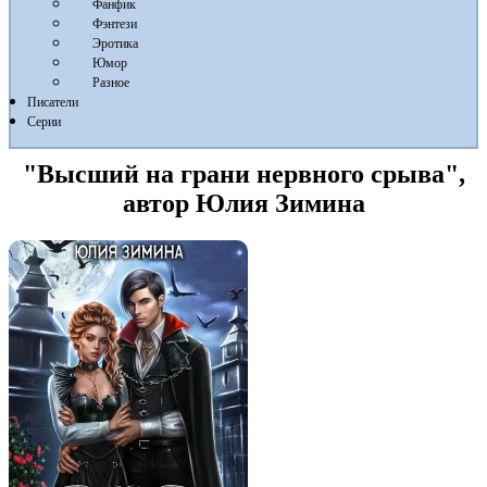
Фанфик
Фэнтези
Эротика
Юмор
Разное
Писатели
Серии
"Высший на грани нервного срыва",
автор Юлия Зимина