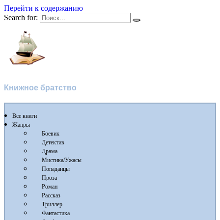
Перейти к содержанию
Search for:
Флибуста
Книжное братство
Все книги
Жанры
Боевик
Детектив
Драма
Мистика/Ужасы
Попаданцы
Проза
Роман
Рассказ
Триллер
Фантастика