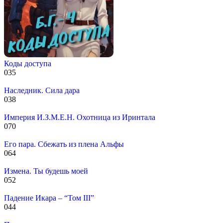
Коды доступа
0
35
Наследник. Сила дара
0
38
Империя И.З.М.Е.Н. Охотница из Иринтала
0
70
Его пара. Сбежать из плена Альфы
0
64
Измена. Ты будешь моей
0
52
Падение Икара – “Том III”
0
44