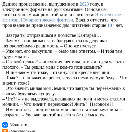
Данное произведение, выпущенное в
2023
году, в
электронном формате на русском языке. Основным
литературным жанром этой книги считается:
Эротическое
фэнтези
,
Юмористическое фэнтези
. Важно отметить, что
произведение предназначено для читателей старше
18+
лет.
– Завтра ты отправишься в поместье Кантарай…
– Зачем? – напряглась я, наблюдая в глазах дедушки
непоколебимую решимость. – Оно же пустует.
– Уже нет, его выкупили, – было мне ответом. – И тебя там
будут ждать…
– С какой целью? – интуиция шептала, что явно для чего-то
плохого. – Ты решил меня с кем-то познакомить?
– И познакомить тоже, – откинулся в кресле высший.
– Тоже? – напряжение росло, я чуяла неминуемую беду. – Что
значит, тоже?
– Это значит, милая моя Демия, что завтра ты переезжаешь к
своему будущему супругу…
– Что?! – я не выдержала, вскакивая на ноги и метая глазами
молнии. – Что значит, переезжаю?! Жить?! Насовсем?!
– Именно так, – подтвердил мои слова статный мужчина в
возрасте. – Уверяю, достойнее его тебе не сыскать…
ВКонтакте
Одноклассники