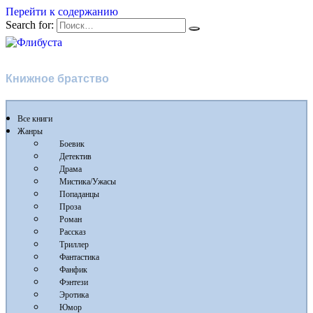
Перейти к содержанию
Search for:
Флибуста
Книжное братство
Все книги
Жанры
Боевик
Детектив
Драма
Мистика/Ужасы
Попаданцы
Проза
Роман
Рассказ
Триллер
Фантастика
Фанфик
Фэнтези
Эротика
Юмор