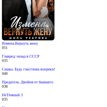
Измена.Вернуть жену
0
51
Главред: назад в СССР
0
35
Сашка. Буду счастлива вопреки!
0
40
Предатель. Двойня от бывшего
0
38
НеТёмный 3
0
35