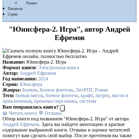
Разное
Писатели
Серии
"Юнисфера-2. Игра", автор Андрей
Ефремов
Название:
Юнисфера-2. Игра
Формат книги:
Электронная книга
Автор:
Андрей Ефремов
Год написания:
2024
Серия:
Юнисфера
Жанры:
Боевик
,
Боевое фэнтези
,
ЛитРПГ
,
Роман
Теги:
боевая магия
,
боевое фэнтези
,
крафт
,
литрпг
,
магия и
приключения
,
прокачка персонажа
,
система
Вам понравилась книга?
📖 Читать книгу
💬 Отзывы
Обзор книги под названием "Юнисфера-2. Игра" от автора
Андрей Ефремов
. Здесь вы найдете аннотацию и краткое
содержание выбранной книги. Отзывы и оценки читателей
помогут вам сделать свой выбор. После прочтения вы также