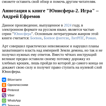
сможете оставить свой обзор и помочь другим читателям.
Аннотация к книге "Юнисфера-2. Игра" –
Андрей Ефремов
Данное произведение, выпущенное в
2024
году, в
электронном формате на русском языке, является частью
серии "
Юнисфера
". Основным литературным жанром этой
книги считается:
Боевик
,
Боевое фэнтези
,
ЛитРПГ
,
Роман
.
Арт совершил практически невозможное и нарушил планы
захватившего власть над империей Земли демона, но так и не
получил нужных ему ответов. Вместо чётких инструкций
великие предки оставили своему потомку дорожку из
хлебных крошек, лишь пройдя по которой до самого конца он
докажет свою силу и получит право ступить на нулевой слой
Юнисферы.
ВКонтакте
Одноклассники
Pinterest
Viber
WhatsApp
Telegram