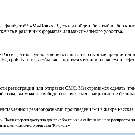
ва флибуста
**
«Ms-Book»
. Здесь вы найдете богатый выбор кни
качать в различных форматах для максимального удобства.
е Рассказ, чтобы удовлетворить ваши литературные предпочтени
fb2, epub, txt и rtf, чтобы наслаждаться чтением на вашем телеф
ости регистрации или отправки СМС. Мы стремимся сделать чте
разом, вы можете свободно погружаться в мир книг, не беспоко
едставленной разнообразными произведениями в жанре Рассказ!
и. Полная версия доступна для приобретения на сайте законного распространи
тавителем «Книжного братства Флибуста»