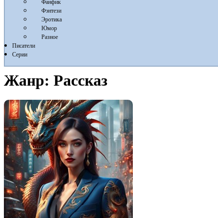
Фанфик
Фэнтези
Эротика
Юмор
Разное
Писатели
Серии
Жанр:
Рассказ