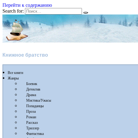
Перейти к содержанию
Search for:
Флибуста
Книжное братство
Все книги
Жанры
Боевик
Детектив
Драма
Мистика/Ужасы
Попаданцы
Проза
Роман
Рассказ
Триллер
Фантастика