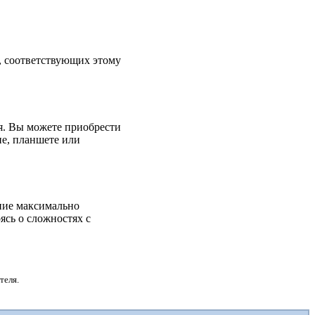
г, соответствующих этому
я. Вы можете приобрести
оне, планшете или
ние максимально
ясь о сложностях с
теля.