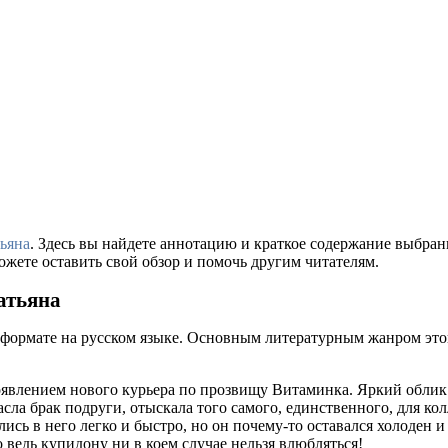
тьяна
. Здесь вы найдете аннотацию и краткое содержание выбра
ожете оставить свой обзор и помочь другим читателям.
атьяна
 формате на русском языке. Основным литературным жанром это
оявлением нового курьера по прозвищу Витаминка. Яркий облик
ла брак подруги, отыскала того самого, единственного, для колл
ь в него легко и быстро, но он почему-то оставался холоден и
 ведь купидону ни в коем случае нельзя влюбляться!