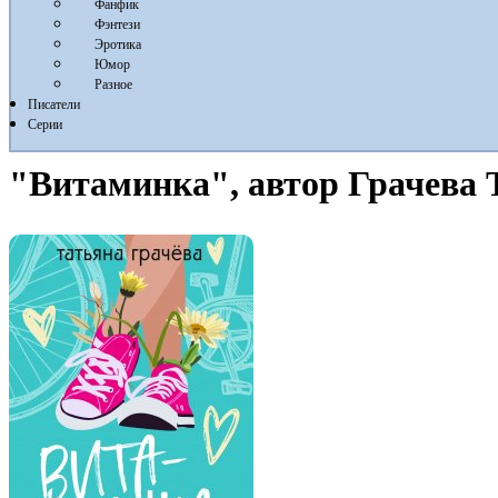
Фанфик
Фэнтези
Эротика
Юмор
Разное
Писатели
Серии
"Витаминка", автор Грачева 