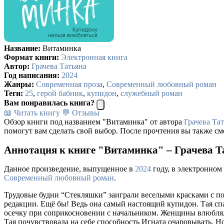
Название:
Витаминка
Формат книги:
Электронная книга
Автор:
Грачева Татьяна
Год написания:
2024
Жанры:
Современная проза
,
Современный любовный роман
Теги:
25
,
герой бабник
,
купидон
,
служебный роман
Вам понравилась книга?
📖 Читать книгу
💬 Отзывы
Обзор книги под названием "Витаминка" от автора
Грачева Та
помогут вам сделать свой выбор. После прочтения вы также см
Аннотация к книге "Витаминка" – Грачева Т
Данное произведение, выпущенное в
2024
году, в электронном
Современный любовный роман
.
Трудовые будни “Стекляшки” заиграли веселыми красками с п
редакции. Ещё бы! Ведь она самый настоящий купидон. Тая спас
осечку при соприкосновении с начальником. Женщины влюблялис
Тая почувствовала на себе способность Игната очаровывать. Но