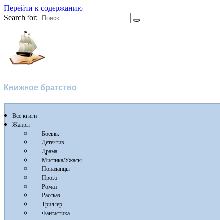
Перейти к содержанию
Search for:
Флибуста
Книжное братство
Все книги
Жанры
Боевик
Детектив
Драма
Мистика/Ужасы
Попаданцы
Проза
Роман
Рассказ
Триллер
Фантастика