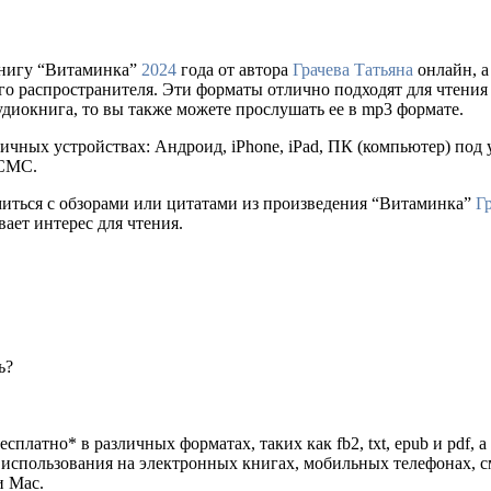
книгу “Витаминка”
2024
года от автора
Грачева Татьяна
онлайн, а
ального распространителя. Эти форматы отлично подходят для чтен
удиокнига, то вы также можете прослушать ее в mp3 формате.
ичных устройствах: Андроид, iPhone, iPad, ПК (компьютер) по
 СМС.
миться с обзорами или цитатами из произведения “Витаминка”
Г
ает интерес для чтения.
ь?
сплатно* в различных форматах, таких как fb2, txt, epub и pdf,
я использования на электронных книгах, мобильных телефонах, 
и Mac.