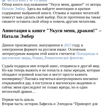
📖 Читать книгу
💬 Отзывы
Обзор книги под названием "Укуси меня, дракон!" от автора
Натали Эмбер
. Здесь вы найдете аннотацию и краткое
содержание выбранной книги. Отзывы и оценки читателей
помогут вам сделать свой выбор. После прочтения вы также
сможете оставить свой обзор и помочь другим читателям.
Аннотация к книге "Укуси меня, дракон!" –
Натали Эмбер
Данное произведение, выпущенное в
2023
году, в
электронном формате на русском языке. Основным
литературным жанром этой книги считается:
Попаданцы в
магические миры
,
Роман
,
Романтическое фэнтези
.
Судьба подарила мне второй шанс, отправила в другой мир.
Но как теперь выжить и не попасть в лапы жрецам, которые
обладают огромной властью и могут просто казнить
иномирянку? Пытаясь научиться контролировать внезапно
открывшийся дар, я поступила в магическую академию и
сейчас меня преследуют не только жрецы, но и один
несносный дракон…
Первая часть цикла.
Вторая часть: история Лафиэль и Элендила “Приворот для