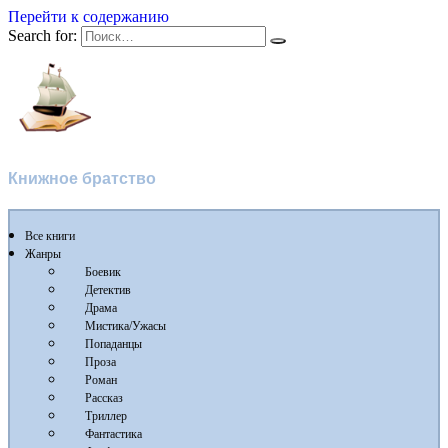
Перейти к содержанию
Search for:
Флибуста
Книжное братство
Все книги
Жанры
Боевик
Детектив
Драма
Мистика/Ужасы
Попаданцы
Проза
Роман
Рассказ
Триллер
Фантастика