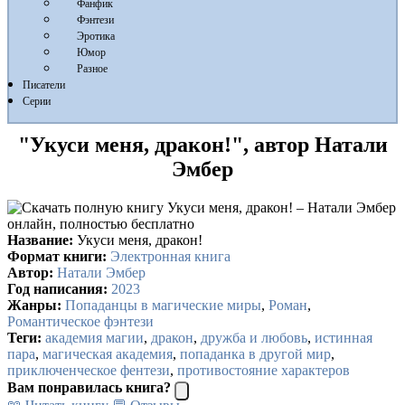
Фанфик
Фэнтези
Эротика
Юмор
Разное
Писатели
Серии
"Укуси меня, дракон!", автор Натали
Эмбер
Название:
Укуси меня, дракон!
Формат книги:
Электронная книга
Автор:
Натали Эмбер
Год написания:
2023
Жанры:
Попаданцы в магические миры
,
Роман
,
Романтическое фэнтези
Теги:
академия магии
,
дракон
,
дружба и любовь
,
истинная
пара
,
магическая академия
,
попаданка в другой мир
,
приключенческое фентези
,
противостояние характеров
Вам понравилась книга?