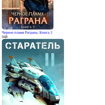
Черное пламя Раграна. Книга 3
0
48