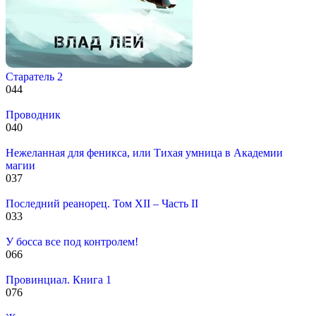
Старатель 2
0
44
Проводник
0
40
Нежеланная для феникса, или Тихая умница в Академии
магии
0
37
Последний реанорец. Том XII – Часть II
0
33
У босса все под контролем!
0
66
Провинциал. Книга 1
0
76