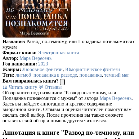
Название:
Развод по-темному, или Попаданка познакомится с
мужем
Формат книги:
Электронная книга
Автор:
Мара Вересень
Год написания:
2023
Жанры:
Любовное фэнтези
,
Юмористическое фэнтези
Теги:
литмоб_попаданка в разводе
,
попаданка
,
темный маг
Вам понравилась книга?
📖 Читать книгу
💬 Отзывы
Обзор книги под названием "Развод по-темному, или
Попаданка познакомится с мужем" от автора
Мара Вересень
.
Здесь вы найдете аннотацию и краткое содержание
выбранной книги. Отзывы и оценки читателей помогут вам
сделать свой выбор. После прочтения вы также сможете
оставить свой обзор и помочь другим читателям.
Аннотация к книге "Развод по-темному, или