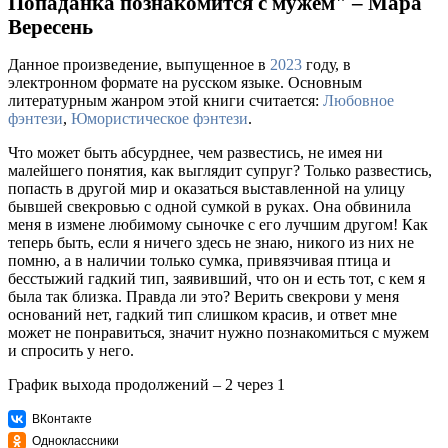
Попаданка познакомится с мужем" – Мара
Вересень
Данное произведение, выпущенное в
2023
году, в
электронном формате на русском языке. Основным
литературным жанром этой книги считается:
Любовное
фэнтези
,
Юмористическое фэнтези
.
Что может быть абсурднее, чем развестись, не имея ни
малейшего понятия, как выглядит супруг? Только развестись,
попасть в другой мир и оказаться выставленной на улицу
бывшей свекровью с одной сумкой в руках. Она обвинила
меня в измене любимому сыночке с его лучшим другом! Как
теперь быть, если я ничего здесь не знаю, никого из них не
помню, а в наличии только сумка, привязчивая птица и
бесстыжий гадкий тип, заявивший, что он и есть тот, с кем я
была так близка. Правда ли это? Верить свекрови у меня
оснований нет, гадкий тип слишком красив, и ответ мне
может не понравиться, значит нужно познакомиться с мужем
и спросить у него.
График выхода продолжений – 2 через 1
ВКонтакте
Одноклассники