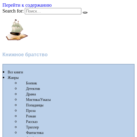
Перейти к содержанию
Search for:
Флибуста
Книжное братство
Все книги
Жанры
Боевик
Детектив
Драма
Мистика/Ужасы
Попаданцы
Проза
Роман
Рассказ
Триллер
Фантастика