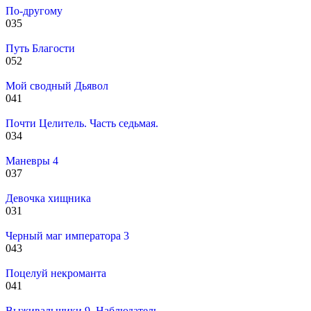
По-другому
0
35
Путь Благости
0
52
Мой сводный Дьявол
0
41
Почти Целитель. Часть седьмая.
0
34
Маневры 4
0
37
Девочка хищника
0
31
Черный маг императора 3
0
43
Поцелуй некроманта
0
41
Выживальщики 9. Наблюдатель