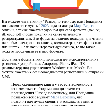
Вы можете читать книгу “Развод по-темному, или Попаданка
познакомится с мужем”
2023
года от автора
Мара Вересень
онлайн, а также скачать в удобном для себя формате (fb2, txt,
rtf, epub, pdf) после покупки на сайте легального
распространителя. Эти форматы отлично подходят для чтения
на любых электронных книгах, компьютерах, телефонах или
планшетах. Если вас интересует аудиокнига, то вы также
можете прослушать ее в mp3 формате.
Доступные форматы книг, пригодны для использования на
различных устройствах: Андроид, iPhone, iPad, ПК
(компьютер) под управлением Windows или MacOs. Вы
можете скачать их без необходимости регистрации и отправки
СМС.
Перед скачиванием книги у вас есть возможность
ознакомиться с обзорами или цитатами из
произведения “Развод по-темному, или Попаданка
познакомится с мужем”
Мара Вересень
, что
позволит вам лучше оценить, насколько эта книга
вам подходит и вызывает интерес для чтения.