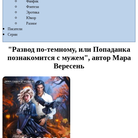
Фанфик
Фэнтези
Эротика
Юмор
Разное
Писатели
Серии
"Развод по-темному, или Попаданка
познакомится с мужем", автор Мара
Вересень