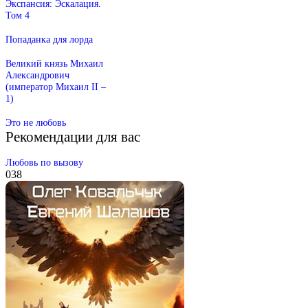
Экспансия: Эскалация.
Том 4
Попаданка для лорда
Великий князь Михаил
Александрович
(император Михаил II –
1)
Это не любовь
Рекомендации для вас
Любовь по вызову
0
38