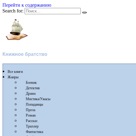
Перейти к содержанию
Search for:
Флибуста
Книжное братство
Все книги
Жанры
Боевик
Детектив
Драма
Мистика/Ужасы
Попаданцы
Проза
Роман
Рассказ
Триллер
Фантастика