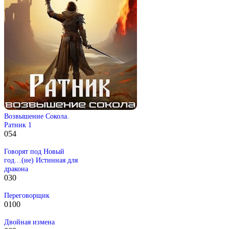
Возвышение Сокола.
Ратник 1
0
54
Говорят под Новый
год…(не) Истинная для
дракона
0
30
Переговорщик
0
100
Двойная измена