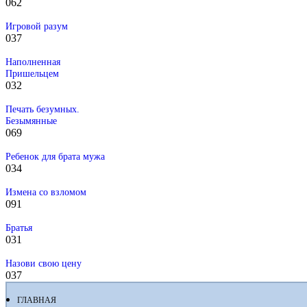
0
62
Игровой разум
0
37
Наполненная
Пришельцем
0
32
Печать безумных.
Безымянные
0
69
Ребенок для брата мужа
0
34
Измена со взломом
0
91
Братья
0
31
Назови свою цену
0
37
ГЛАВНАЯ