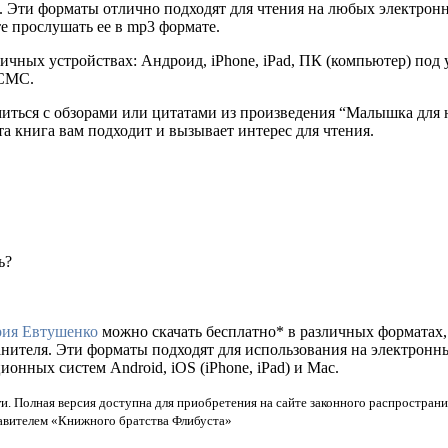
ля. Эти форматы отлично подходят для чтения на любых электрон
е прослушать ее в mp3 формате.
ичных устройствах: Андроид, iPhone, iPad, ПК (компьютер) по
 СМС.
миться с обзорами или цитатами из произведения “Малышка для 
та книга вам подходит и вызывает интерес для чтения.
ь?
ия Евтушенко
можно скачать бесплатно* в различных форматах, та
анителя. Эти форматы подходят для использования на электронн
нных систем Android, iOS (iPhone, iPad) и Mac.
и. Полная версия доступна для приобретения на сайте законного распространи
тавителем «Книжного братства Флибуста»