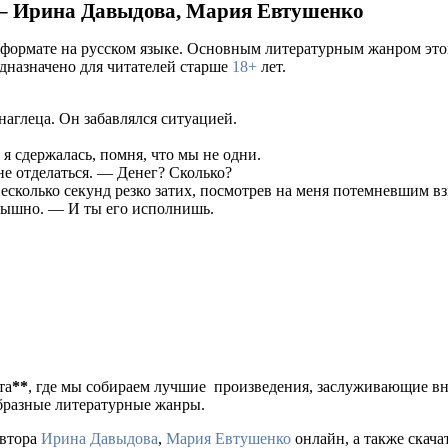
 – Ирина Давыдова, Мария Евтушенко
 формате на русском языке. Основным литературным жанром это
едназначено для читателей старше
18+
лет.
наглеца. Он забавлялся ситуацией.
я сдержалась, помня, что мы не одни.
не отделаться. ― Денег? Сколько?
 несколько секунд резко затих, посмотрев на меня потемневшим вз
слышно. ― И ты его исполнишь.
та
**
, где мы собираем лучшие произведения, заслуживающие в
образные литературные жанры.
автора
Ирина Давыдова
,
Мария Евтушенко
онлайн, а также скачать