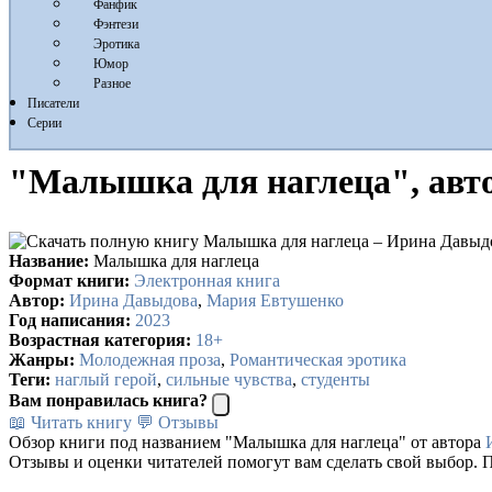
Фанфик
Фэнтези
Эротика
Юмор
Разное
Писатели
Серии
"Малышка для наглеца", авт
Название:
Малышка для наглеца
Формат книги:
Электронная книга
Автор:
Ирина Давыдова
,
Мария Евтушенко
Год написания:
2023
Возрастная категория:
18+
Жанры:
Молодежная проза
,
Романтическая эротика
Теги:
наглый герой
,
сильные чувства
,
студенты
Вам понравилась книга?
📖 Читать книгу
💬 Отзывы
Обзор книги под названием "Малышка для наглеца" от автора
Отзывы и оценки читателей помогут вам сделать свой выбор. П