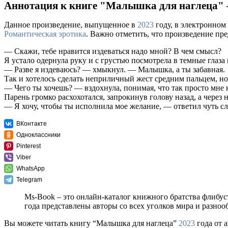
Аннотация к книге "Малышка для наглеца"
Данное произведение, выпущенное в
2023
году, в электронном
Романтическая эротика
. Важно отметить, что произведение пр
― Скажи, тебе нравится издеваться надо мной? В чем смысл?
Я устало одернула руку и с грустью посмотрела в темные глаза 
― Разве я издеваюсь? ― хмыкнул. ― Малышка, а ты забавная.
Так и хотелось сделать неприличный жест средним пальцем, но 
― Чего ты хочешь? ― вздохнула, понимая, что так просто мне 
Парень громко расхохотался, запрокинув голову назад, а через
― Я хочу, чтобы ты исполнила мое желание, ― ответил чуть 
ВКонтакте
Одноклассники
Pinterest
Viber
WhatsApp
Telegram
Ms-Book – это онлайн-каталог книжного братства флибус
года представлены авторы со всех уголков мира и разно
Вы можете читать книгу “Малышка для наглеца”
2023
года от 