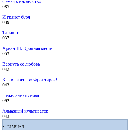
Семья в наследство
0
85
И грянет буря
0
39
Тарикат
0
37
Аркан-III. Кровная месть
0
53
Вернуть ее любовь
0
42
Как выжить во Фронтире-3
0
43
Нежеланная семья
0
92
Алмазный культиватор
0
43
ГЛАВНАЯ