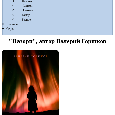
Фанфик
Фэнтези
Эротика
Юмор
Разное
Писатели
Серии
"Пазори", автор Валерий Горшков