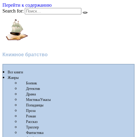
Перейти к содержанию
Search for:
Флибуста
Книжное братство
Все книги
Жанры
Боевик
Детектив
Драма
Мистика/Ужасы
Попаданцы
Проза
Роман
Рассказ
Триллер
Фантастика