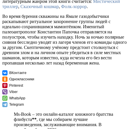
литературным жанром этой книги считается:
Мистический
триллер
,
Сказочный кошмар
,
Фолк-хоррор
.
Во время бурения скважины на Ямале газодобытчики
раскапывают ритуальное захоронение группы людей с
идеально сохранившимся мамонтёнком. Именитый
палеоантрополог Константин Папочка отправляется на
полуостров, чтобы изучить находку. Ночь за ночью полярные
сияния бесследно уводят из лагеря членов его команды одного
за другим. Скептичному учёному предстоит столкнуться с
древним злом и на личном опыте убедиться в силе местных
шаманов, которым известно, куда исчезла его без вести
пропавшая несколько лет назад беременная жена.
ВКонтакте
Одноклассники
Pinterest
Viber
WhatsApp
Telegram
Ms-Book – это онлайн-каталог книжного братства
флибуста
**
, где мы собираем лучшие
произведения, заслуживающие внимания. В