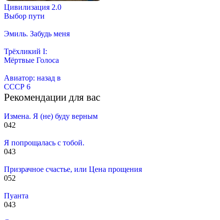
Цивилизация 2.0
Выбор пути
Эмиль. Забудь меня
Трёхликий I:
Мёртвые Голоса
Авиатор: назад в
СССР 6
Рекомендации для вас
Измена. Я (не) буду верным
0
42
Я попрощалась с тобой.
0
43
Призрачное счастье, или Цена прощения
0
52
Пуанта
0
43