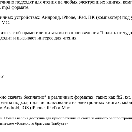
отлично подходят для чтения на любых электронных книгах, ком
в mp3 формате.
ичных устройствах: Андроид, iPhone, iPad, ПК (компьютер) по
 СМС.
миться с обзорами или цитатами из произведения “Родить от чу
дходит и вызывает интерес для чтения.
ь?
но скачать бесплатно* в различных форматах, таких как fb2, txt,
орматы подходят для использования на электронных книгах, моб
ndroid, iOS (iPhone, iPad) и Mac.
и. Полная версия доступна для приобретения на сайте законного распространи
тавителем «Книжного братства Флибуста»