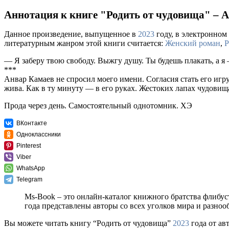
Аннотация к книге "Родить от чудовища" – 
Данное произведение, выпущенное в
2023
году, в электронном 
литературным жанром этой книги считается:
Женский роман
,
Р
— Я заберу твою свободу. Выжгу душу. Ты будешь плакать, а я
***
Анвар Камаев не спросил моего имени. Согласия стать его игру
жива. Как в ту минуту — в его руках. Жестоких лапах чудовищ
Прода через день. Самостоятельный однотомник. ХЭ
ВКонтакте
Одноклассники
Pinterest
Viber
WhatsApp
Telegram
Ms-Book – это онлайн-каталог книжного братства флибус
года представлены авторы со всех уголков мира и разно
Вы можете читать книгу “Родить от чудовища”
2023
года от ав