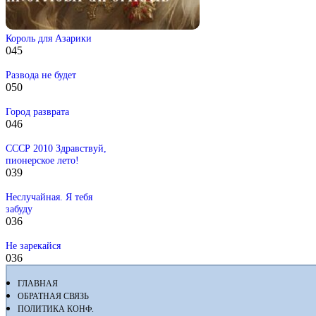
Король для Азарики
0
45
Развода не будет
0
50
Город разврата
0
46
СССР 2010 Здравствуй,
пионерское лето!
0
39
Неслучайная. Я тебя
забуду
0
36
Не зарекайся
0
36
ГЛАВНАЯ
ОБРАТНАЯ СВЯЗЬ
ПОЛИТИКА КОНФ.