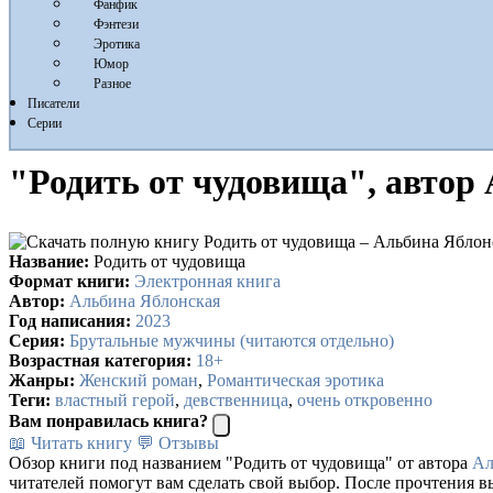
Фанфик
Фэнтези
Эротика
Юмор
Разное
Писатели
Серии
"Родить от чудовища", автор
Название:
Родить от чудовища
Формат книги:
Электронная книга
Автор:
Альбина Яблонская
Год написания:
2023
Серия:
Брутальные мужчины (читаются отдельно)
Возрастная категория:
18+
Жанры:
Женский роман
,
Романтическая эротика
Теги:
властный герой
,
девственница
,
очень откровенно
Вам понравилась книга?
📖 Читать книгу
💬 Отзывы
Обзор книги под названием "Родить от чудовища" от автора
Ал
читателей помогут вам сделать свой выбор. После прочтения в