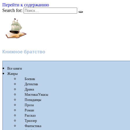
Перейти к содержанию
Search for:
Флибуста
Книжное братство
Все книги
Жанры
Боевик
Детектив
Драма
Мистика/Ужасы
Попаданцы
Проза
Роман
Рассказ
Триллер
Фантастика