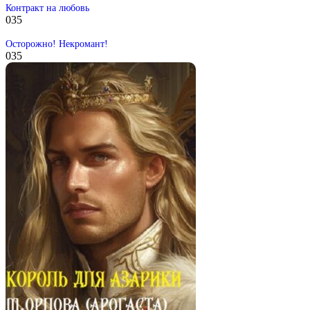
Контракт на любовь
0
35
Осторожно! Некромант!
0
35