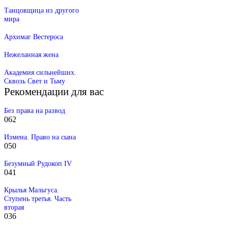
Танцовщица из другого
мира
Архимаг Вестероса
Нежеланная жена
Академия сильнейших.
Сквозь Свет и Тьму
Рекомендации для вас
Без права на развод
0
62
Измена. Право на сына
0
50
Безумный Рудокоп IV
0
41
Крылья Мальгуса.
Ступень третья. Часть
вторая
0
36