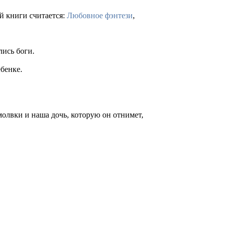
й книги считается:
Любовное фэнтези
,
лись боги.
ебенке.
молвки и наша дочь, которую он отнимет,