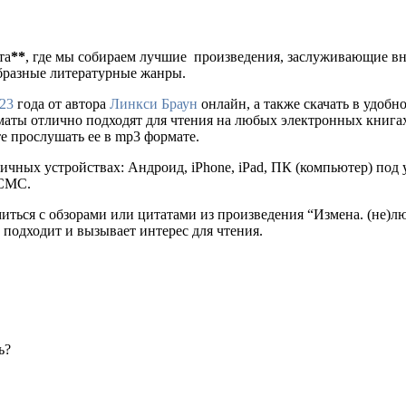
та
**
, где мы собираем лучшие произведения, заслуживающие в
образные литературные жанры.
23
года от автора
Линкси Браун
онлайн, а также скачать в удобном 
рматы отлично подходят для чтения на любых электронных книга
е прослушать ее в mp3 формате.
ичных устройствах: Андроид, iPhone, iPad, ПК (компьютер) по
 СМС.
миться с обзорами или цитатами из произведения “Измена. (не)л
 подходит и вызывает интерес для чтения.
ь?