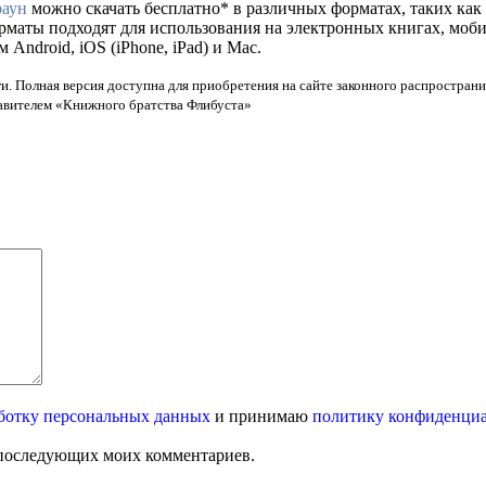
раун
можно скачать бесплатно* в различных форматах, таких как fb
орматы подходят для использования на электронных книгах, моб
ndroid, iOS (iPhone, iPad) и Mac.
и. Полная версия доступна для приобретения на сайте законного распространи
тавителем «Книжного братства Флибуста»
ботку персональных данных
и принимаю
политику конфиденци
ля последующих моих комментариев.