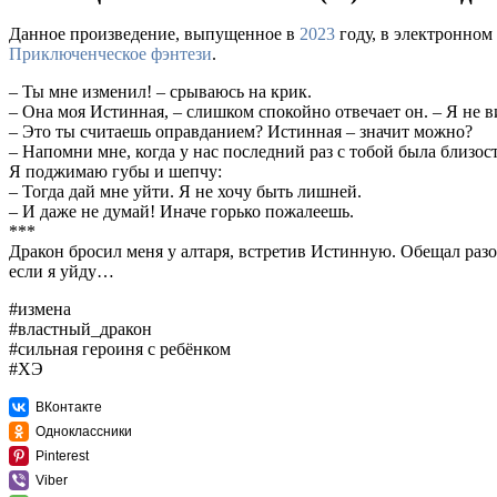
Данное произведение, выпущенное в
2023
году, в электронном
Приключенческое фэнтези
.
– Ты мне изменил! – срываюсь на крик.
– Она моя Истинная, – слишком спокойно отвечает он. – Я не ви
– Это ты считаешь оправданием? Истинная – значит можно?
– Напомни мне, когда у нас последний раз с тобой была близос
Я поджимаю губы и шепчу:
– Тогда дай мне уйти. Я не хочу быть лишней.
– И даже не думай! Иначе горько пожалеешь.
***
Дракон бросил меня у алтаря, встретив Истинную. Обещал разоб
если я уйду…
#измена
#властный_дракон
#сильная героиня с ребёнком
#ХЭ
ВКонтакте
Одноклассники
Pinterest
Viber