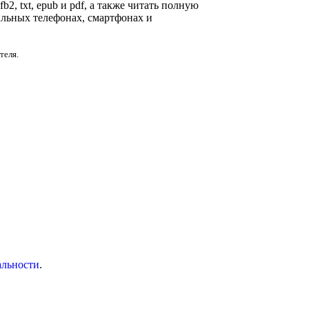
2, txt, epub и pdf, а также читать полную
ильных телефонах, смартфонах и
теля.
альности
.