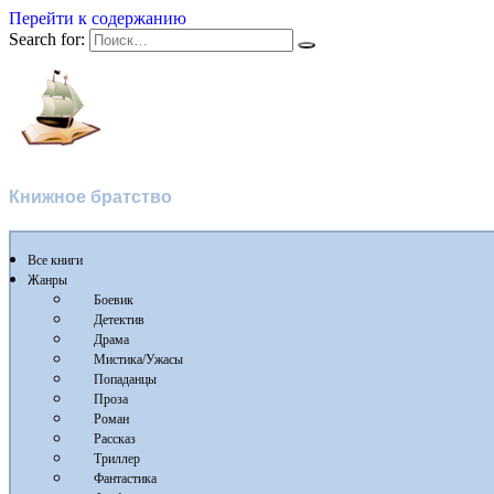
Перейти к содержанию
Search for:
Флибуста
Книжное братство
Все книги
Жанры
Боевик
Детектив
Драма
Мистика/Ужасы
Попаданцы
Проза
Роман
Рассказ
Триллер
Фантастика