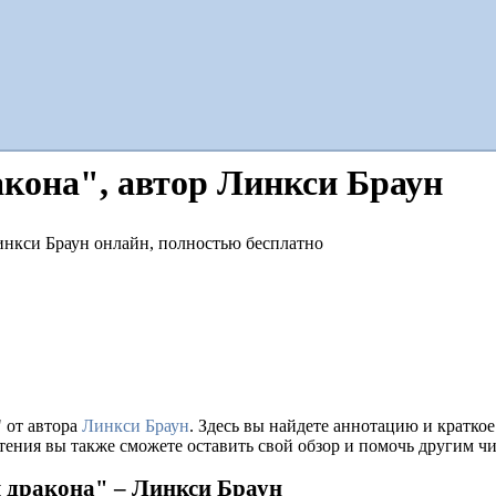
акона", автор Линкси Браун
 от автора
Линкси Браун
. Здесь вы найдете аннотацию и кратк
тения вы также сможете оставить свой обзор и помочь другим чи
я дракона" – Линкси Браун