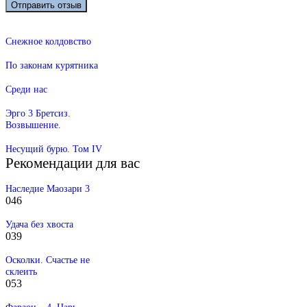
Снежное колдовство
По законам курятника
Среди нас
Эрго 3 Бретсиз.
Возвышение.
Несущий бурю. Том IV
Рекомендации для вас
Наследие Маозари 3
0
46
Удача без хвоста
0
39
Осколки. Счастье не
склеить
0
53
Фараон – 4. Царь