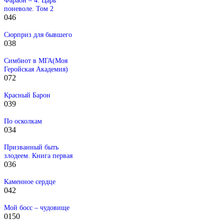
поневоле. Том 2
0
46
Сюрприз для бывшего
0
38
Симбиот в МГА(Моя
Геройская Академия)
0
72
Красный Барон
0
39
По осколкам
0
34
Призванный быть
злодеем. Книга первая
0
36
Каменное сердце
0
42
Мой босс – чудовище
0
150