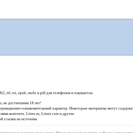
, rtf, txt, epub, mobi и pdf для телефонов и планшетов.
, не достигшими 18 лет!
нформационно-ознакомительный характер. Некоторые материалы могут содержат
лями контента:
Litres.ru, Litnet.com
и другие.
ой ссылки на источник
чшения пользовательского опыта. Продолжая использовать сайт, вы соглашаете