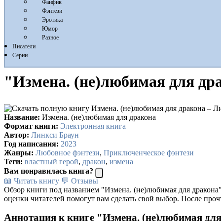
Фанфик
Фэнтези
Эротика
Юмор
Разное
Писатели
Серии
"Измена. (не)любимая для др
Название:
Измена. (не)любимая для дракона
Формат книги:
Электронная книга
Автор:
Линкси Браун
Год написания:
2023
Жанры:
Любовное фэнтези
,
Приключенческое фэнтези
Теги:
властный герой
,
дракон
,
измена
Вам понравилась книга?
📖 Читать книгу
💬 Отзывы
Обзор книги под названием "Измена. (не)любимая для дракона"
оценки читателей помогут вам сделать свой выбор. После проч
Аннотация к книге "Измена. (не)любимая дл