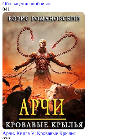
Обольщение любовью
0
41
Арчи. Книга V: Кровавые Крылья
0
39