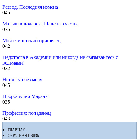
Развод. Последняя измена
0
45
Малыш в подарок. Шанс на счастье.
0
75
Мой египетский пришелец
0
42
Недотрога в Академии или никогда не связывайтесь с
ведьмами!
0
32
Нет дыма без меня
0
45
Пророчество Мараны
0
35
Профессия: попаданец
0
43
ГЛАВНАЯ
ОБРАТНАЯ СВЯЗЬ