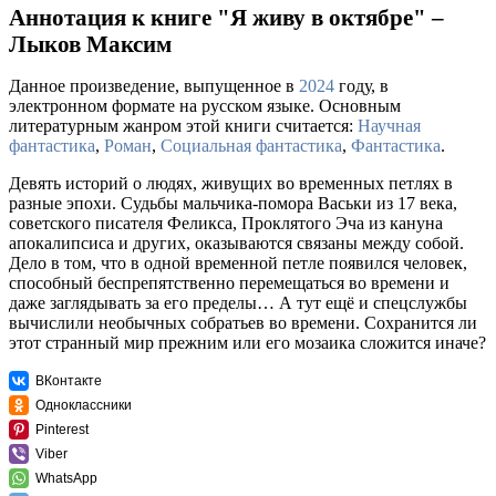
Аннотация к книге "Я живу в октябре" –
Лыков Максим
Данное произведение, выпущенное в
2024
году, в
электронном формате на русском языке. Основным
литературным жанром этой книги считается:
Научная
фантастика
,
Роман
,
Социальная фантастика
,
Фантастика
.
Девять историй о людях, живущих во временных петлях в
разные эпохи. Судьбы мальчика-помора Васьки из 17 века,
советского писателя Феликса, Проклятого Эча из кануна
апокалипсиса и других, оказываются связаны между собой.
Дело в том, что в одной временной петле появился человек,
способный беспрепятственно перемещаться во времени и
даже заглядывать за его пределы… А тут ещё и спецслужбы
вычислили необычных собратьев во времени. Сохранится ли
этот странный мир прежним или его мозаика сложится иначе?
ВКонтакте
Одноклассники
Pinterest
Viber
WhatsApp