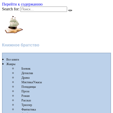
Перейти к содержанию
Search for:
Флибуста
Книжное братство
Все книги
Жанры
Боевик
Детектив
Драма
Мистика/Ужасы
Попаданцы
Проза
Роман
Рассказ
Триллер
Фантастика