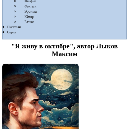
Фанфик
Фэнтези
Эротика
Юмор
Разное
Писатели
Серии
"Я живу в октябре", автор Лыков
Максим