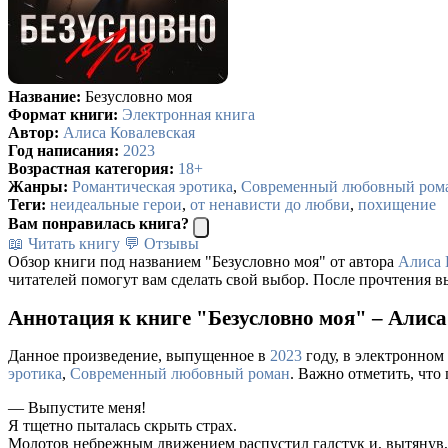
Название:
Безусловно моя
Формат книги:
Электронная книга
Автор:
Алиса Ковалевская
Год написания:
2023
Возрастная категория:
18+
Жанры:
Романтическая эротика
,
Современный любовный ром
Теги:
неидеальные герои
,
от ненависти до любви
,
похищение
Вам понравилась книга?
📖 Читать книгу
💬 Отзывы
Обзор книги под названием "Безусловно моя" от автора
Алиса 
читателей помогут вам сделать свой выбор. После прочтения в
Аннотация к книге "Безусловно моя" – Алиса
Данное произведение, выпущенное в
2023
году, в электронном
эротика
,
Современный любовный роман
. Важно отметить, что
— Выпустите меня!
Я тщетно пыталась скрыть страх.
Молотов небрежным движением распустил галстук и, вытянув, 