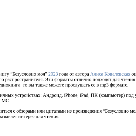
нигу “Безусловно моя”
2023
года от автора
Алиса Ковалевская
он
ального распространителя. Эти форматы отлично подходят для чтен
удиокнига, то вы также можете прослушать ее в mp3 формате.
ичных устройствах: Андроид, iPhone, iPad, ПК (компьютер) по
 СМС.
миться с обзорами или цитатами из произведения “Безусловно м
ызывает интерес для чтения.