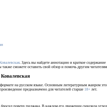
ан
Ковалевская
. Здесь вы найдете аннотацию и краткое содержани
ы также сможете оставить свой обзор и помочь другим читателям
 Ковалевская
 формате на русском языке. Основным литературным жанром это
 произведение предназначено для читателей старше
18+
лет.
бросил поверх пиджака. В каждом его движении сквозила угроз