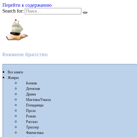
Перейти к содержанию
Search for:
Флибуста
Книжное братство
Все книги
Жанры
Боевик
Детектив
Драма
Мистика/Ужасы
Попаданцы
Проза
Роман
Рассказ
Триллер
Фантастика