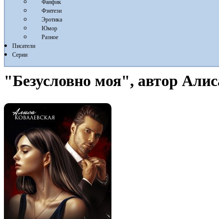
Фанфик
Фэнтези
Эротика
Юмор
Разное
Писатели
Серии
"Безусловно моя", автор Алис