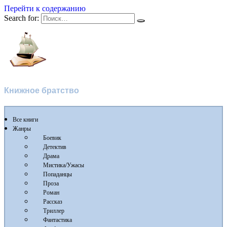
Перейти к содержанию
Search for:
Флибуста
Книжное братство
Все книги
Жанры
Боевик
Детектив
Драма
Мистика/Ужасы
Попаданцы
Проза
Роман
Рассказ
Триллер
Фантастика