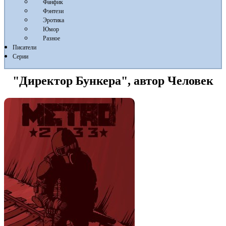
Фанфик
Фэнтези
Эротика
Юмор
Разное
Писатели
Серии
"Директор Бункера", автор Человек