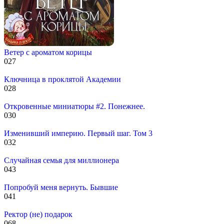
Ветер с ароматом корицы
0
27
Ключница в проклятой Академии
0
28
Откровенные миниатюры #2. Понежнее.
0
30
Изменивший империю. Первый шаг. Том 3
0
32
Случайная семья для миллионера
0
43
Попробуй меня вернуть. Бывшие
0
41
Ректор (не) подарок
0
68