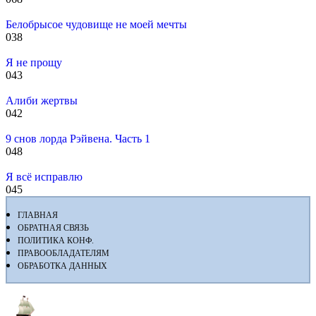
Белобрысое чудовище не моей мечты
0
38
Я не прощу
0
43
Алиби жертвы
0
42
9 снов лорда Рэйвена. Часть 1
0
48
Я всё исправлю
0
45
ГЛАВНАЯ
ОБРАТНАЯ СВЯЗЬ
ПОЛИТИКА КОНФ.
ПРАВООБЛАДАТЕЛЯМ
ОБРАБОТКА ДАННЫХ