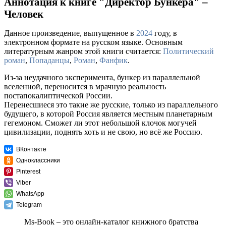
Аннотация к книге "Директор Бункера" –
Человек
Данное произведение, выпущенное в
2024
году, в
электронном формате на русском языке. Основным
литературным жанром этой книги считается:
Политический
роман
,
Попаданцы
,
Роман
,
Фанфик
.
Из-за неудачного эксперимента, бункер из параллельной
вселенной, переносится в мрачную реальность
постапокалиптической России.
Перенесшиеся это такие же русские, только из параллельного
будущего, в которой Россия является местным планетарным
гегемоном. Сможет ли этот небольшой клочок могучей
цивилизации, поднять хоть и не свою, но всё же Россию.
ВКонтакте
Одноклассники
Pinterest
Viber
WhatsApp
Telegram
Ms-Book – это онлайн-каталог книжного братства