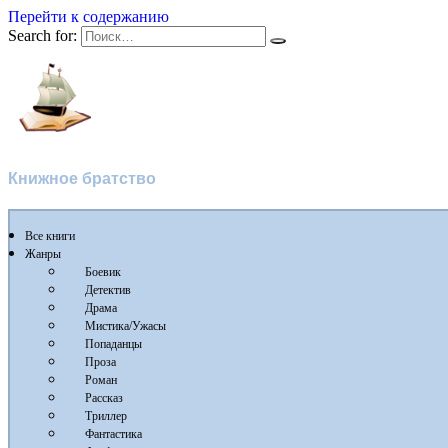
Перейти к содержанию
Search for:
Флибуста
Книжное братство
Все книги
Жанры
Боевик
Детектив
Драма
Мистика/Ужасы
Попаданцы
Проза
Роман
Рассказ
Триллер
Фантастика