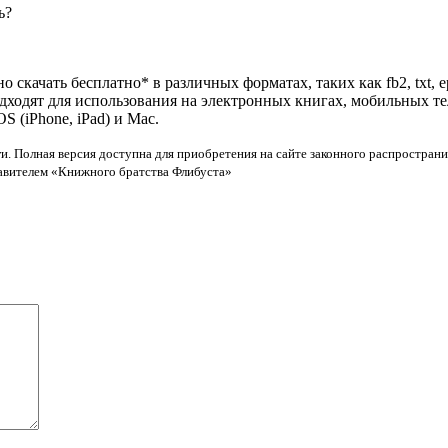
ь?
 скачать бесплатно* в различных форматах, таких как fb2, txt, 
одходят для использования на электронных книгах, мобильных т
 (iPhone, iPad) и Mac.
и. Полная версия доступна для приобретения на сайте законного распространи
тавителем «Книжного братства Флибуста»