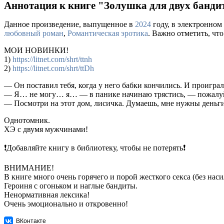
Аннотация к книге "Золушка для двух банди
Данное произведение, выпущенное в
2024
году, в электронном
любовный роман
,
Романтическая эротика
. Важно отметить, чт
МОИ НОВИНКИ!
1)
https://litnet.com/shrt/ttnh
2)
https://litnet.com/shrt/ttDh
— Он поставил тебя, когда у него бабки кончились. И проиграл
— Я… не могу… я… — в панике начинаю трястись, — пожалуй
— Посмотри на этот дом, лисичка. Думаешь, мне нужны деньги
Однотомник.
ХЭ с двумя мужчинами!
❗Добавляйте книгу в библиотеку, чтобы не потерять❗
ВНИМАНИЕ!
В книге много очень горячего и порой жесткого секса (без нас
Героиня с огоньком и наглые бандиты.
Ненормативная лексика!
Очень эмоционально и откровенно!
ВКонтакте