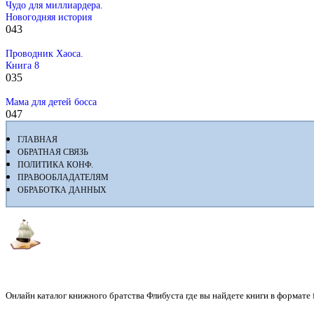
Чудо для миллиардера.
Новогодняя история
0
43
Проводник Хаоса.
Книга 8
0
35
Мама для детей босса
0
47
ГЛАВНАЯ
ОБРАТНАЯ СВЯЗЬ
ПОЛИТИКА КОНФ.
ПРАВООБЛАДАТЕЛЯМ
ОБРАБОТКА ДАННЫХ
Флибуста
Онлайн каталог книжного братства Флибуста где вы найдете книги в формате fb2