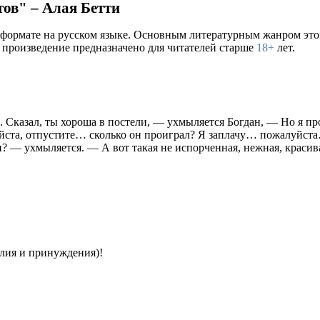
тов" – Алая Бетти
 формате на русском языке. Основным литературным жанром это
о произведение предназначено для читателей старше
18+
лет.
. Сказал, ты хороша в постели, — ухмыляется Богдан, — Но я пр
ста, отпустите… сколько он проиграл? Я заплачу… пожалуйст
? — ухмыляется. — А вот такая не испорченная, нежная, краси
илия и принуждения)!