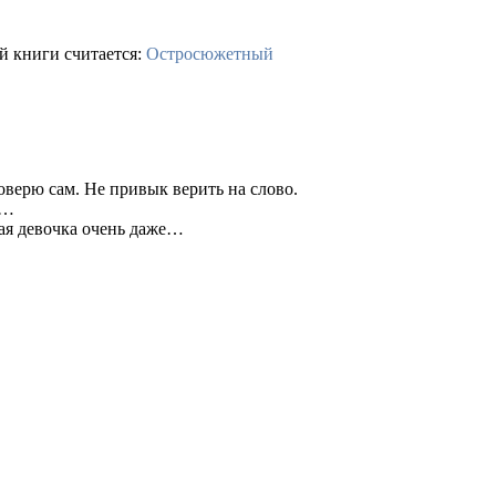
й книги считается:
Остросюжетный
оверю сам. Не привык верить на слово.
а…
вая девочка очень даже…