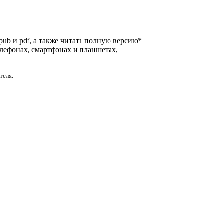
epub и pdf, а также читать полную версию*
елефонах, смартфонах и планшетах,
теля.