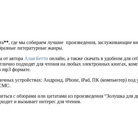
та
**
, где мы собираем лучшие произведения, заслуживающие в
образные литературные жанры.
а от автора
Алая Бетти
онлайн, а также скачать в удобном для себя 
отлично подходят для чтения на любых электронных книгах, ком
в mp3 формате.
ичных устройствах: Андроид, iPhone, iPad, ПК (компьютер) по
 СМС.
миться с обзорами или цитатами из произведения “Золушка для 
дходит и вызывает интерес для чтения.