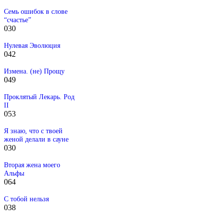
Семь ошибок в слове
“счастье”
0
30
Нулевая Эволюция
0
42
Измена. (не) Прощу
0
49
Проклятый Лекарь. Род
II
0
53
Я знаю, что с твоей
женой делали в сауне
0
30
Вторая жена моего
Альфы
0
64
С тобой нельзя
0
38