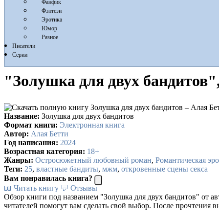
Фанфик
Фэнтези
Эротика
Юмор
Разное
Писатели
Серии
"Золушка для двух бандитов"
Название:
Золушка для двух бандитов
Формат книги:
Электронная книга
Автор:
Алая Бетти
Год написания:
2024
Возрастная категория:
18+
Жанры:
Остросюжетный любовный роман
,
Романтическая эр
Теги:
25
,
властные бандиты
,
мжм
,
откровенные сцены секса
Вам понравилась книга?
📖 Читать книгу
💬 Отзывы
Обзор книги под названием "Золушка для двух бандитов" от а
читателей помогут вам сделать свой выбор. После прочтения в