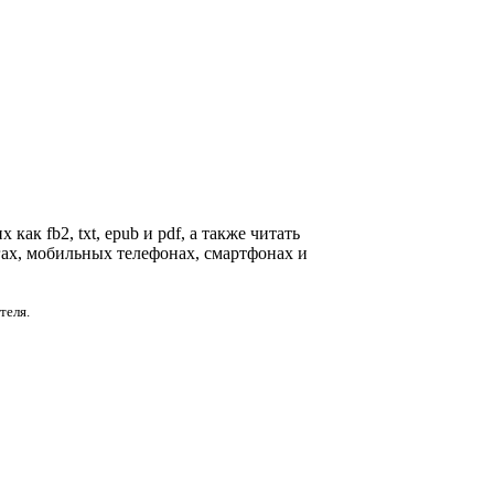
ак fb2, txt, epub и pdf, а также читать
гах, мобильных телефонах, смартфонах и
теля.