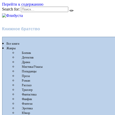
Перейти к содержанию
Search for:
Флибуста
Книжное братство
Все книги
Жанры
Боевик
Детектив
Драма
Мистика/Ужасы
Попаданцы
Проза
Роман
Рассказ
Триллер
Фантастика
Фанфик
Фэнтези
Эротика
Юмор