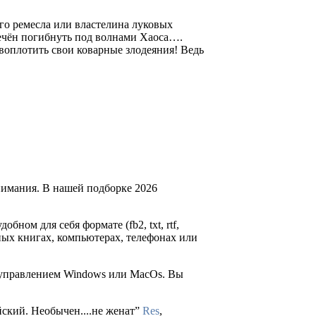
ого ремесла или властелина луковых
бречён погибнуть под волнами Хаоса….
я воплотить свои коварные злодеяния! Ведь
нимания. В нашей подборке 2026
обном для себя формате (fb2, txt, rtf,
ных книгах, компьютерах, телефонах или
д управлением Windows или MacOs. Вы
ский. Необычен....не женат”
Res
,