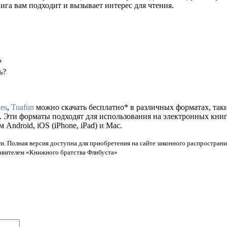
нига вам подходит и вызывает интерес для чтения.
?
ь?
es
,
Tuafun
можно скачать бесплатно* в различных форматах, таких к
. Эти форматы подходят для использования на электронных кни
ndroid, iOS (iPhone, iPad) и Mac.
и. Полная версия доступна для приобретения на сайте законного распространи
тавителем «Книжного братства Флибуста»