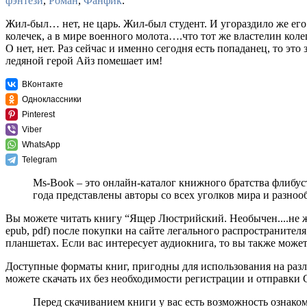
фэнтези
,
Роман
,
Фанфик
.
Жил-был… нет, не царь. Жил-был студент. И угораздило же его
колечек, а в мире военного молота….что тот же властелин коле
О нет, нет. Раз сейчас и именно сегодня есть попаданец, то эт
ледяной герой Айз помешает им!
ВКонтакте
Одноклассники
Pinterest
Viber
WhatsApp
Telegram
Ms-Book – это онлайн-каталог книжного братства флибус
года представлены авторы со всех уголков мира и разно
Вы можете читать книгу “Ящер Люстрийский. Необычен....не 
epub, pdf) после покупки на сайте легального распространите
планшетах. Если вас интересует аудиокнига, то вы также может
Доступные форматы книг, пригодны для использования на разл
можете скачать их без необходимости регистрации и отправки
Перед скачиванием книги у вас есть возможность ознако