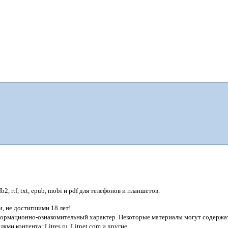
, rtf, txt, epub, mobi и pdf для телефонов и планшетов.
, не достигшими 18 лет!
нформационно-ознакомительный характер. Некоторые материалы могут содержат
лями контента:
Litres.ru, Litnet.com
и другие.