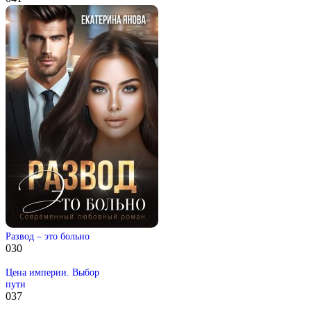
Развод – это больно
0
30
Цена империи. Выбор
пути
0
37