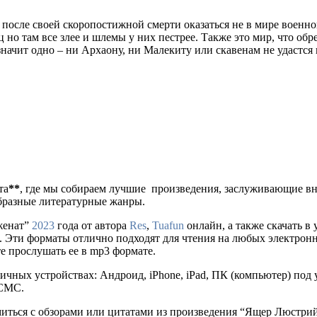
 после своей скоропостижной смерти оказаться не в мире военн
ц но там все злее и шлемы у них пестрее. Также это мир, что о
о значит одно – ни Архаону, ни Малекиту или скавенам не удастс
та
**
, где мы собираем лучшие произведения, заслуживающие в
образные литературные жанры.
женат”
2023
года от автора
Res
,
Tuafun
онлайн, а также скачать в уд
ля. Эти форматы отлично подходят для чтения на любых электрон
е прослушать ее в mp3 формате.
ичных устройствах: Андроид, iPhone, iPad, ПК (компьютер) по
 СМС.
миться с обзорами или цитатами из произведения “Ящер Люстрий