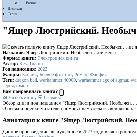
Разное
Писатели
Серии
"Ящер Люстрийский. Необычен
Название:
Ящер Люстрийский. Необычен….не женат
Формат книги:
Электронная книга
Автор:
Res
,
Tuafun
Год написания:
2023
Жанры:
Боевик
,
Боевое фэнтези
,
Роман
,
Фанфик
Теги:
dragon ball
,
warhammer 40000
,
warhammer age of sigmar
,
war
героя
,
юмор
Вам понравилась книга?
📖 Читать книгу
💬 Отзывы
Обзор книги под названием "Ящер Люстрийский. Необычен….н
Отзывы и оценки читателей помогут вам сделать свой выбор. П
Аннотация к книге "Ящер Люстрийский. Необ
Данное произведение, выпущенное в
2023
году, в электронном