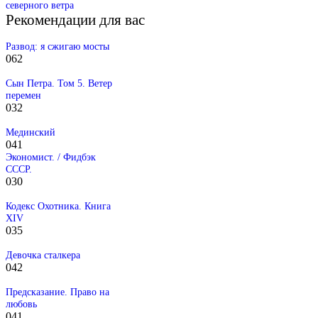
северного ветра
Рекомендации для вас
Развод: я сжигаю мосты
0
62
Сын Петра. Том 5. Ветер
перемен
0
32
Мединский
0
41
Экономист. / Фидбэк
СССР.
0
30
Кодекс Охотника. Книга
XIV
0
35
Девочка сталкера
0
42
Предсказание. Право на
любовь
0
41