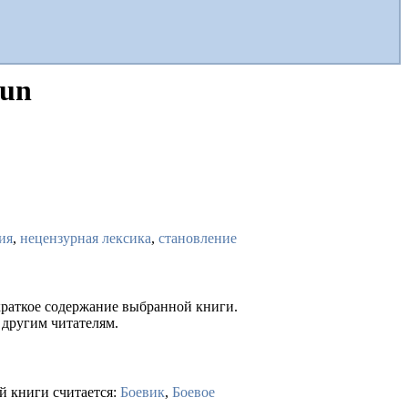
fun
ия
,
нецензурная лексика
,
становление
 краткое содержание выбранной книги.
 другим читателям.
й книги считается:
Боевик
,
Боевое