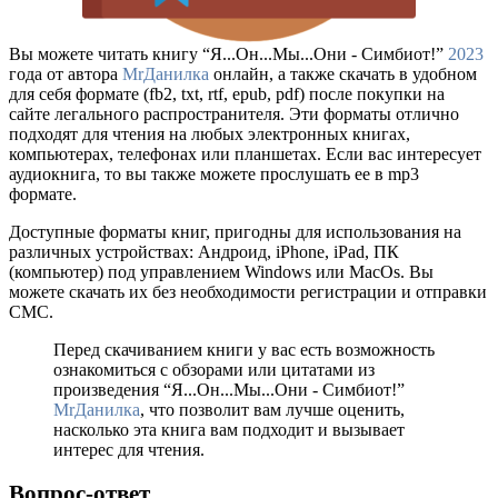
Вы можете читать книгу “Я...Он...Мы...Они - Симбиот!”
2023
года от автора
MrДанилка
онлайн, а также скачать в удобном
для себя формате (fb2, txt, rtf, epub, pdf) после покупки на
сайте легального распространителя. Эти форматы отлично
подходят для чтения на любых электронных книгах,
компьютерах, телефонах или планшетах. Если вас интересует
аудиокнига, то вы также можете прослушать ее в mp3
формате.
Доступные форматы книг, пригодны для использования на
различных устройствах: Андроид, iPhone, iPad, ПК
(компьютер) под управлением Windows или MacOs. Вы
можете скачать их без необходимости регистрации и отправки
СМС.
Перед скачиванием книги у вас есть возможность
ознакомиться с обзорами или цитатами из
произведения “Я...Он...Мы...Они - Симбиот!”
MrДанилка
, что позволит вам лучше оценить,
насколько эта книга вам подходит и вызывает
интерес для чтения.
Вопрос-ответ