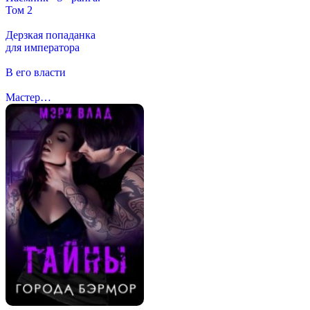
Том 2
Дерзкая попаданка
для императора
В его власти
Мастер…