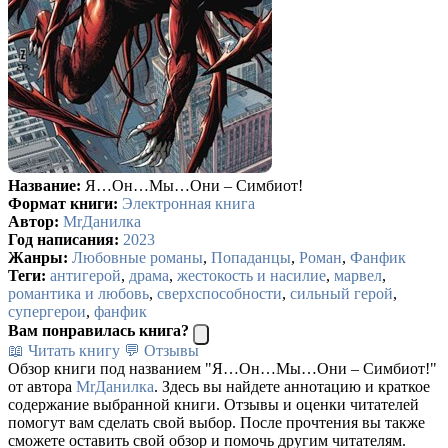
Название:
Я…Он…Мы…Они – Симбиот!
Формат книги:
Электронная книга
Автор:
MrДанилка
Год написания:
2023
Жанры:
Любовные романы
,
Попаданцы
,
Роман
,
Фанфик
Теги:
антигерой
,
драма
,
жестокость и насилие
,
марвел
,
романтика и любовь
,
сверхспособности
,
сильный герой
,
супергерои
,
фанфик
Вам понравилась книга?
📖 Читать книгу
💬 Отзывы
Обзор книги под названием "Я…Он…Мы…Они – Симбиот!"
от автора
MrДанилка
. Здесь вы найдете аннотацию и краткое
содержание выбранной книги. Отзывы и оценки читателей
помогут вам сделать свой выбор. После прочтения вы также
сможете оставить свой обзор и помочь другим читателям.