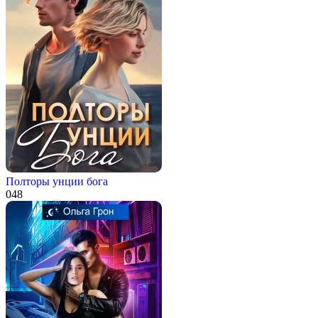
Полторы унции бога
0
48