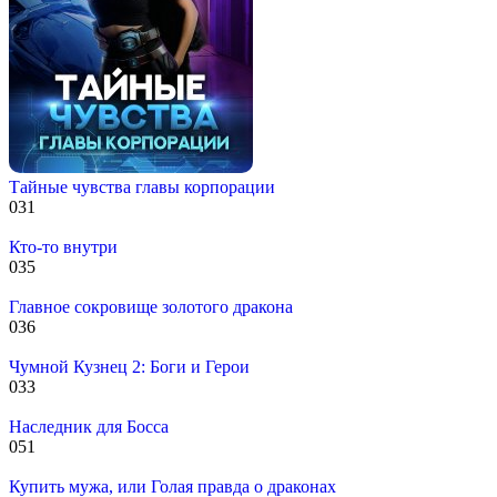
Тайные чувства главы корпорации
0
31
Кто-то внутри
0
35
Главное сокровище золотого дракона
0
36
Чумной Кузнец 2: Боги и Герои
0
33
Наследник для Босса
0
51
Купить мужа, или Голая правда о драконах