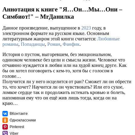
Аннотация к книге "Я…Он…Мы…Они –
Симбиот!" – MrДанилка
Данное произведение, выпущенное в
2023
году, в
электронном формате на русском языке. Основным
литературным жанром этой книги считается:
Любовные
романы
,
Попаданцы
,
Роман
,
Фанфик
.
История о пустом, выгоревшем, без эмоциональном,
одиноком человеке без цели и смысла жизни. Человеке что
отчаянно нуждается в любви или на худой конец друге. Как
бы он хотел поговорить с кем-то, хотя бы с голосом в
голове…
Получится ли у него исцелится от ран? Сможет ли он обрести
то, что хочет? Научится ли он чувствовать? Или его сухое,
ломкое сердце так и продолжить истекать кровью и болеть,
напоминая ему что он ещё жив лишь тогда, когда он на
краю…
ВКонтакте
Одноклассники
Pinterest
Viber