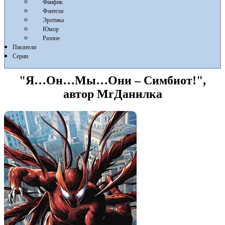
Фанфик
Фэнтези
Эротика
Юмор
Разное
Писатели
Серии
"Я…Он…Мы…Они – Симбиот!",
автор MrДанилка