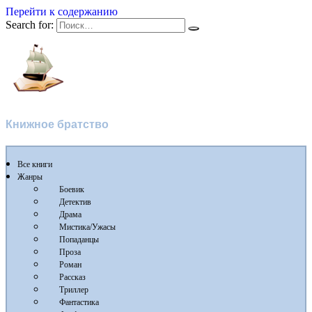
Перейти к содержанию
Search for:
Флибуста
Книжное братство
Все книги
Жанры
Боевик
Детектив
Драма
Мистика/Ужасы
Попаданцы
Проза
Роман
Рассказ
Триллер
Фантастика