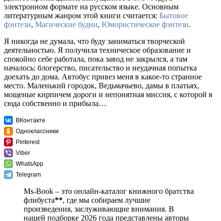
электронном формате на русском языке. Основным
литературным жанром этой книги считается:
Бытовое
фэнтези
,
Магические будни
,
Юмористическое фэнтези
.
Я никогда не думала, что буду заниматься творческой
деятельностью. Я получила техническое образование и
спокойно себе работала, пока завод не закрылся, а там
началось: блогерство, писательство и неудачная попытка
доехать до дома. Автобус привез меня в какое-то странное
место. Маленький городок, Ведьмачьево, дамы в платьях,
мощеные кирпичем дороги и непонятная миссия, с которой я
сюда собственно и прибыла…
ВКонтакте
Одноклассники
Pinterest
Viber
WhatsApp
Telegram
Ms-Book – это онлайн-каталог книжного братства
флибуста
**
, где мы собираем лучшие
произведения, заслуживающие внимания. В
нашей подборке 2026 года представлены авторы