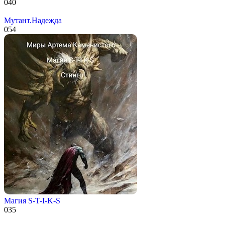
0
40
Мутант.Надежда
0
54
Магия S-T-I-K-S
0
35