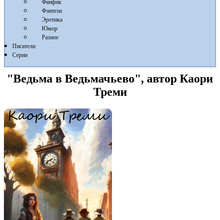
Фанфик
Фэнтези
Эротика
Юмор
Разное
Писатели
Серии
"Ведьма в Ведьмачьево", автор Каори
Треми