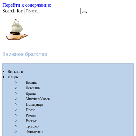
Перейти к содержанию
Search for:
Флибуста
Книжное братство
Все книги
Жанры
Боевик
Детектив
Драма
Мистика/Ужасы
Попаданцы
Проза
Роман
Рассказ
Триллер
Фантастика