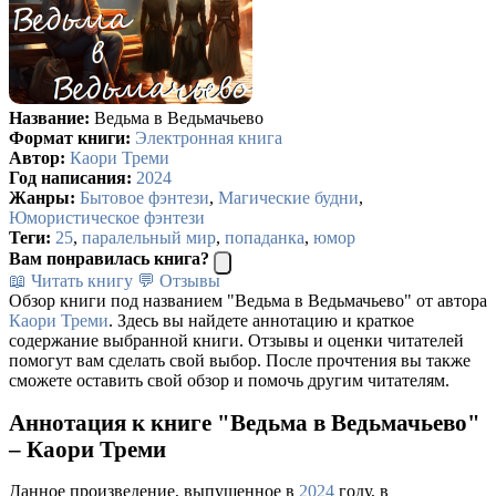
Название:
Ведьма в Ведьмачьево
Формат книги:
Электронная книга
Автор:
Каори Треми
Год написания:
2024
Жанры:
Бытовое фэнтези
,
Магические будни
,
Юмористическое фэнтези
Теги:
25
,
паралельный мир
,
попаданка
,
юмор
Вам понравилась книга?
📖 Читать книгу
💬 Отзывы
Обзор книги под названием "Ведьма в Ведьмачьево" от автора
Каори Треми
. Здесь вы найдете аннотацию и краткое
содержание выбранной книги. Отзывы и оценки читателей
помогут вам сделать свой выбор. После прочтения вы также
сможете оставить свой обзор и помочь другим читателям.
Аннотация к книге "Ведьма в Ведьмачьево"
– Каори Треми
Данное произведение, выпущенное в
2024
году, в