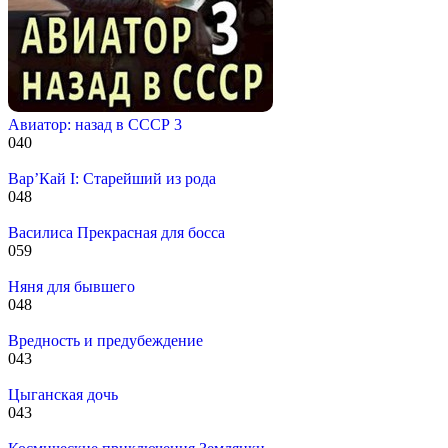
Авиатор: назад в СССР 3
0
40
Вар’Кай I: Cтарейший из рода
0
48
Василиса Прекрасная для босса
0
59
Няня для бывшего
0
48
Вредность и предубеждение
0
43
Цыганская дочь
0
43