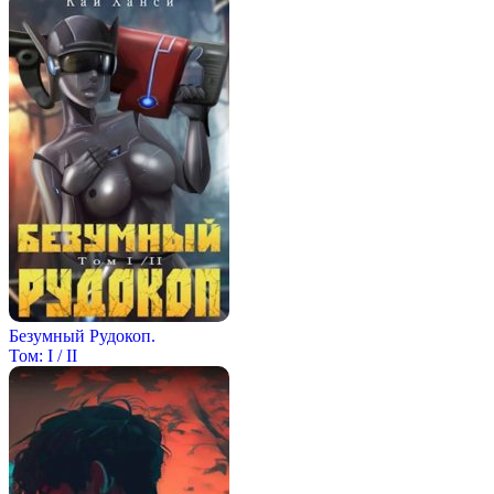
Безумный Рудокоп.
Том: I / II