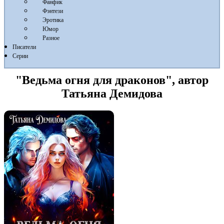
Фанфик
Фэнтези
Эротика
Юмор
Разное
Писатели
Серии
"Ведьма огня для драконов", автор
Татьяна Демидова