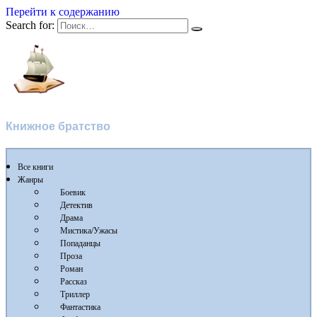
Перейти к содержанию
Search for:
Флибуста
Книжное братство
Все книги
Жанры
Боевик
Детектив
Драма
Мистика/Ужасы
Попаданцы
Проза
Роман
Рассказ
Триллер
Фантастика