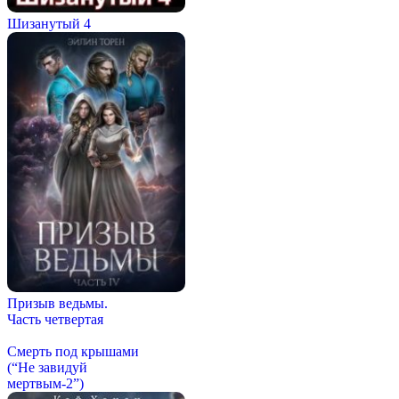
Шизанутый 4
Призыв ведьмы.
Часть четвертая
Смерть под крышами
(“Не завидуй
мертвым-2”)