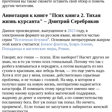
прочтения вы также сможете оставить свой обзор и помочь
другим читателям.
Аннотация к книге "Псих книга 2. Тихая
жизнь курсанта" – Дмитрий Серебряков
Данное произведение, выпущенное в
2023
году, в
электронном формате на русском языке, является частью
серии "
Вселенная безумия
". Основным литературным жанром
этой книги считается:
Боевое фэнтези
,
Бояръ-Аниме
,
Попаданцы в магические миры
,
Роман
.
Говорят, все гении — психи. Или наоборот? Насчет других не
знаю, но я-то уж точно псих гениальный. Потому что так с
разбега вляпываться в передряги, а потом выходить из них
сухим и красивым, аки лебедь белая, — это еще уметь надо.
Хотя в этот раз у меня, похоже, действительно серьезные
проблемы, и не только с головой. На мир, в котором я
получил шанс на новую жизнь, неотвратимо надвигается
катастрофа. И помешать этому предстоит именно мне —
тихому юному курсанту войск магической поддержки,
жадному до денег и охочему до баб, а по совместительству
посланнику бога. Вот уж попал так попал. Но ничего,
прорвемся!.. Если только не заплутаем в лабиринтах женской
хитромудрости.