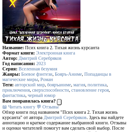
Название:
Псих книга 2. Тихая жизнь курсанта
Формат книги:
Электронная книга
Автор:
Дмитрий Серебряков
Год написания:
2023
Серия:
Вселенная безумия
Жанры:
Боевое фэнтези
,
Бояръ-Аниме
,
Попаданцы в
магические миры
,
Роман
Теги:
авторский мир
,
бояръаниме
,
магия
,
политика
,
приключения
,
сверхспособности
,
становление героя
,
фантастика
,
черный юмор
Вам понравилась книга?
📖 Читать книгу
💬 Отзывы
Обзор книги под названием "Псих книга 2. Тихая жизнь
курсанта" от автора
Дмитрий Серебряков
. Здесь вы найдете
аннотацию и краткое содержание выбранной книги. Отзывы
и оценки читателей помогут вам сделать свой выбор. После