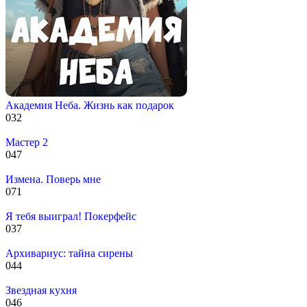
Академия Неба. Жизнь как подарок
0
32
Мастер 2
0
47
Измена. Поверь мне
0
71
Я тебя выиграл! Покерфейс
0
37
Архивариус: тайна сирены
0
44
Звездная кухня
0
46