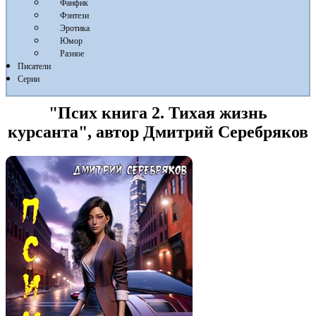
Фанфик
Фэнтези
Эротика
Юмор
Разное
Писатели
Серии
"Псих книга 2. Тихая жизнь
курсанта", автор Дмитрий Серебряков