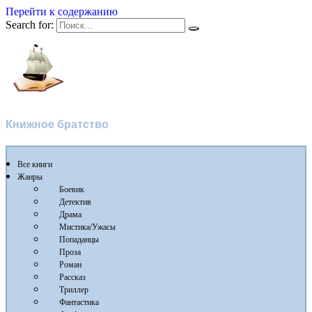
Перейти к содержанию
Search for:
Флибуста
Книжное братство
Все книги
Жанры
Боевик
Детектив
Драма
Мистика/Ужасы
Попаданцы
Проза
Роман
Рассказ
Триллер
Фантастика