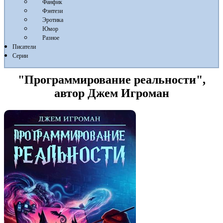
Фанфик
Фэнтези
Эротика
Юмор
Разное
Писатели
Серии
"Программирование реальности",
автор Джем Игроман