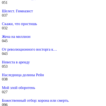
0
51
Шелест. Гимназист
0
37
Скажи, что простишь
0
32
Жена на миллион
0
45
От революционного восторга к…
0
43
Невеста в аренду
0
53
Наследница долины Рейн
0
38
Мой злой оборотень
0
27
Божественный отбор: корона или смерть.
0
96