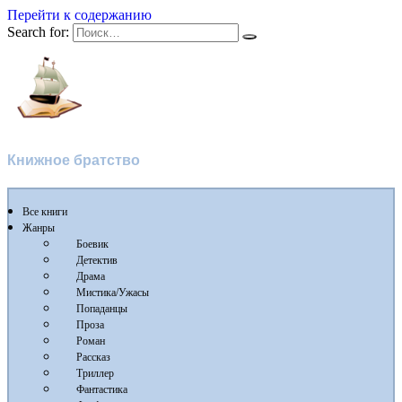
Перейти к содержанию
Search for:
Флибуста
Книжное братство
Все книги
Жанры
Боевик
Детектив
Драма
Мистика/Ужасы
Попаданцы
Проза
Роман
Рассказ
Триллер
Фантастика