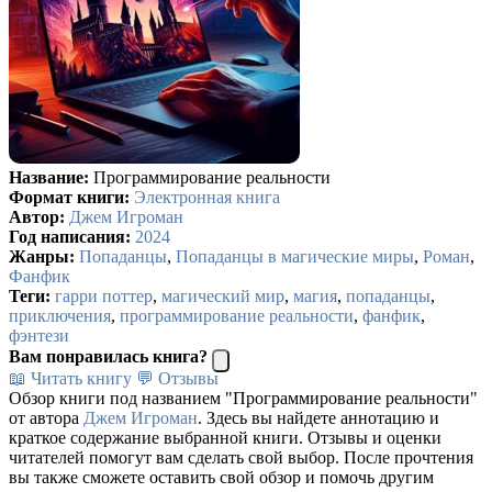
Название:
Программирование реальности
Формат книги:
Электронная книга
Автор:
Джем Игроман
Год написания:
2024
Жанры:
Попаданцы
,
Попаданцы в магические миры
,
Роман
,
Фанфик
Теги:
гарри поттер
,
магический мир
,
магия
,
попаданцы
,
приключения
,
программирование реальности
,
фанфик
,
фэнтези
Вам понравилась книга?
📖 Читать книгу
💬 Отзывы
Обзор книги под названием "Программирование реальности"
от автора
Джем Игроман
. Здесь вы найдете аннотацию и
краткое содержание выбранной книги. Отзывы и оценки
читателей помогут вам сделать свой выбор. После прочтения
вы также сможете оставить свой обзор и помочь другим