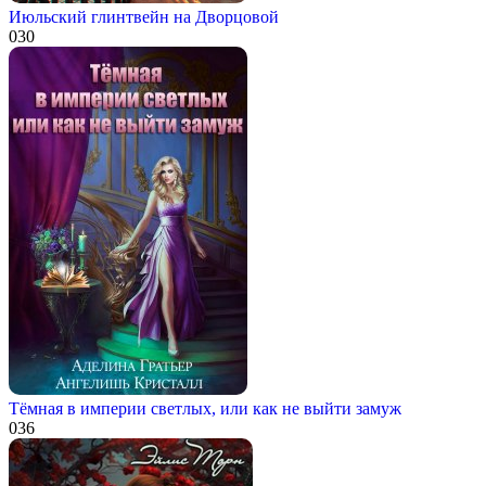
Июльский глинтвейн на Дворцовой
0
30
Тёмная в империи светлых, или как не выйти замуж
0
36