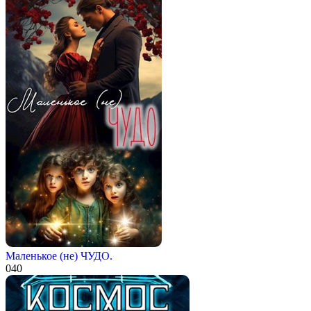
Маленькое (не) ЧУДО.
0
40