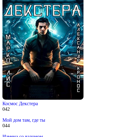
Космос Декстера
0
42
Мой дом там, где ты
0
44
Измена со взломом