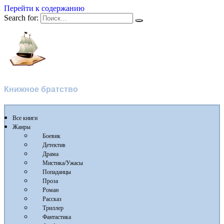
Перейти к содержанию
Search for:
Флибуста
Книжное братство
Все книги
Жанры
Боевик
Детектив
Драма
Мистика/Ужасы
Попаданцы
Проза
Роман
Рассказ
Триллер
Фантастика