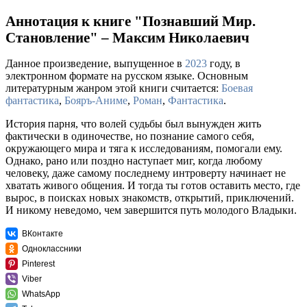
Аннотация к книге "Познавший Мир.
Становление" – Максим Николаевич
Данное произведение, выпущенное в
2023
году, в
электронном формате на русском языке. Основным
литературным жанром этой книги считается:
Боевая
фантастика
,
Бояръ-Аниме
,
Роман
,
Фантастика
.
История парня, что волей судьбы был вынужден жить
фактически в одиночестве, но познание самого себя,
окружающего мира и тяга к исследованиям, помогали ему.
Однако, рано или поздно наступает миг, когда любому
человеку, даже самому последнему интроверту начинает не
хватать живого общения. И тогда ты готов оставить место, где
вырос, в поисках новых знакомств, открытий, приключений.
И никому неведомо, чем завершится путь молодого Владыки.
ВКонтакте
Одноклассники
Pinterest
Viber
WhatsApp