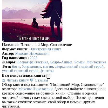
Название:
Познавший Мир. Становление
Формат книги:
Электронная книга
Автор:
Максим Николаевич
Год написания:
2023
Жанры:
Боевая фантастика
,
Бояръ-Аниме
,
Роман
,
Фантастика
Теги:
боги
,
бояръаниме
,
магия
,
сверхсильный главный герой
,
умный главный герой
,
фэнтези
Вам понравилась книга?
📖 Читать книгу
💬 Отзывы
Обзор книги под названием "Познавший Мир. Становление"
от автора
Максим Николаевич
. Здесь вы найдете аннотацию и
краткое содержание выбранной книги. Отзывы и оценки
читателей помогут вам сделать свой выбор. После прочтения
вы также сможете оставить свой обзор и помочь другим
читателям.