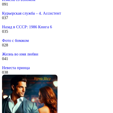
0
91
Курьерская служба – 4. Ассистент
0
37
Назад в СССР: 1986 Книга 6
0
35
Фото с бомжом
0
28
Жизнь во имя любви
0
41
Невеста принца
0
38