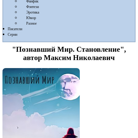
Фанфик
Фэнтези
Эротика
Юмор
Разное
Писатели
Серии
"Познавший Мир. Становление",
автор Максим Николаевич