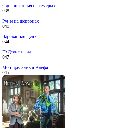
Одна истинная на семерых
0
38
Руны на шевронах
0
40
Чарованная щепка
0
44
ГАДские игры
0
47
Мой преданный Альфа
0
45