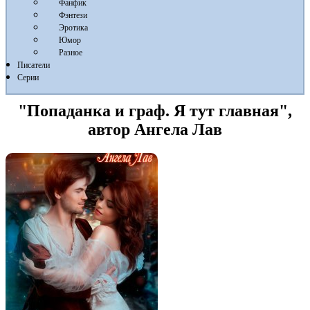
Фанфик
Фэнтези
Эротика
Юмор
Разное
Писатели
Серии
"Попаданка и граф. Я тут главная",
автор Ангела Лав