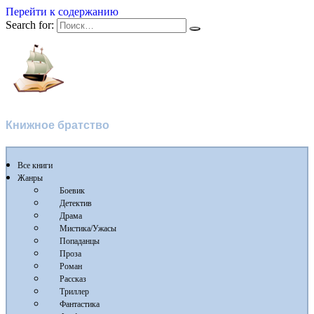
Перейти к содержанию
Search for:
Флибуста
Книжное братство
Все книги
Жанры
Боевик
Детектив
Драма
Мистика/Ужасы
Попаданцы
Проза
Роман
Рассказ
Триллер
Фантастика