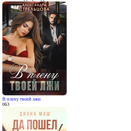
В плену твоей лжи
0
63