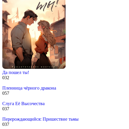
Да пошел ты!
0
32
Пленница чёрного дракона
0
57
Слуга Её Высочества
0
37
Перерождающийся: Пришествие тьмы
0
37