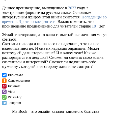
Данное произведение, выпущенное в
2023
году, в
электронном формате на русском языке. Основным
литературным жанром этой книги считается:
Попаданцы во
времени
,
Эротическое фэнтези
. Важно отметить, что
произведение предназначено для читателей старше
18+
лет.
Желайте осторожно, а то ваши самые тайные желания могут
сбыться.
Светлана никогда и ни на кого не надеялась, зато на нее
надеялись многие. И она их надежды оправдала. Может
поэтому ей дали второй шанс? И в каком теле! Как же
распорядится им девушка? Сможет ли сделать свою жизнь
счастливой и интересной? Сможет ли подчинить себе
мужчину , который в ее сторону даже и не смотрит?
ВКонтакте
Одноклассники
Pinterest
Viber
WhatsApp
Telegram
Ms-Book – это онлайн-каталог книжного братства