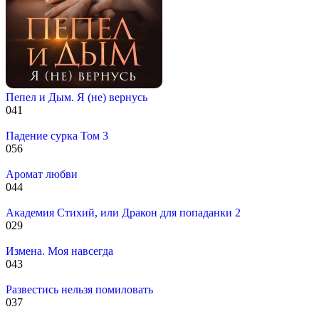
Пепел и Дым. Я (не) вернусь
0
41
Падение сурка Том 3
0
56
Аромат любви
0
44
Академия Стихий, или Дракон для попаданки 2
0
29
Измена. Моя навсегда
0
43
Развестись нельзя помиловать
0
37