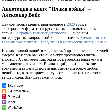
Аннотация к книге "Пламя войны" –
Александр Вайс
Данное произведение, выпущенное в
2023
году, в
электронном формате на русском языке, является частью
серии "
За гранью трансцендентности
". Основным
литературным жанром этой книги считается:
Боевое фэнтези
,
Героическое фэнтези
,
Попаданцы в магические миры
,
Роман
.
И снова полюбившийся мир, полный врагов, желающих моей
смерти. Казалось бы, что они могут противопоставить
апостолу Хранителя? Как оказалось, гордость наказуема, а
мне многого не хватает. Война наций, противостояние
вознамеривавшемуся встать над смертным родом любой
ценой и те, кто не приемлет существование тех, кто стоит
выше людей. Затишье закончилось.
ВКонтакте
Одноклассники
Pinterest
Viber
WhatsApp