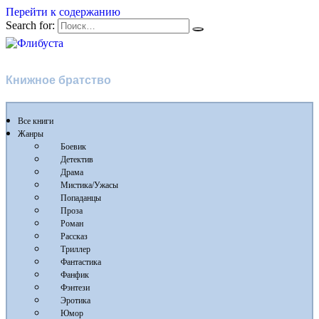
Перейти к содержанию
Search for:
Флибуста
Книжное братство
Все книги
Жанры
Боевик
Детектив
Драма
Мистика/Ужасы
Попаданцы
Проза
Роман
Рассказ
Триллер
Фантастика
Фанфик
Фэнтези
Эротика
Юмор