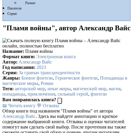
Разное
Писатели
Серии
"Пламя войны", автор Александр Вайс
Название:
Пламя войны
Формат книги:
Электронная книга
Автор:
Александр Вайс
Год написания:
2023
Серия:
За гранью трансцендентности
Жанры:
Боевое фэнтези
,
Героическое фэнтези
,
Попаданцы в
магические миры
,
Роман
Теги:
авторский мир
,
иные миры
,
магический мир
,
магия
,
попаданцы
,
приключения
,
сильный герой
,
фэнтези
Вам понравилась книга?
📖 Читать книгу
💬 Отзывы
Обзор книги под названием "Пламя войны" от автора
Александр Вайс
. Здесь вы найдете аннотацию и краткое
содержание выбранной книги. Отзывы и оценки читателей
помогут вам сделать свой выбор. После прочтения вы также
сможете оставить свой обзор и помочь другим читателям.