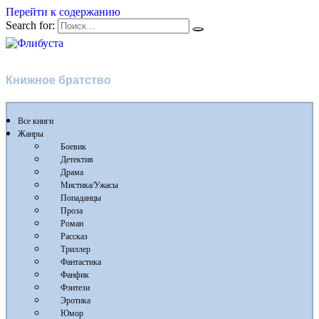
Перейти к содержанию
Search for:
Флибуста
Книжное братство
Все книги
Жанры
Боевик
Детектив
Драма
Мистика/Ужасы
Попаданцы
Проза
Роман
Рассказ
Триллер
Фантастика
Фанфик
Фэнтези
Эротика
Юмор