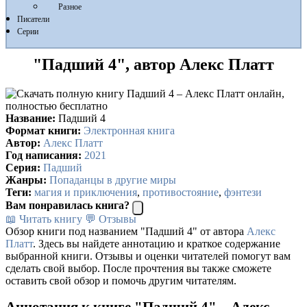
Разное
Писатели
Серии
"Падший 4", автор Алекс Платт
Название:
Падший 4
Формат книги:
Электронная книга
Автор:
Алекс Платт
Год написания:
2021
Серия:
Падший
Жанры:
Попаданцы в другие миры
Теги:
магия и приключения
,
противостояние
,
фэнтези
Вам понравилась книга?
📖 Читать книгу
💬 Отзывы
Обзор книги под названием "Падший 4" от автора
Алекс
Платт
. Здесь вы найдете аннотацию и краткое содержание
выбранной книги. Отзывы и оценки читателей помогут вам
сделать свой выбор. После прочтения вы также сможете
оставить свой обзор и помочь другим читателям.
Аннотация к книге "Падший 4" – Алекс