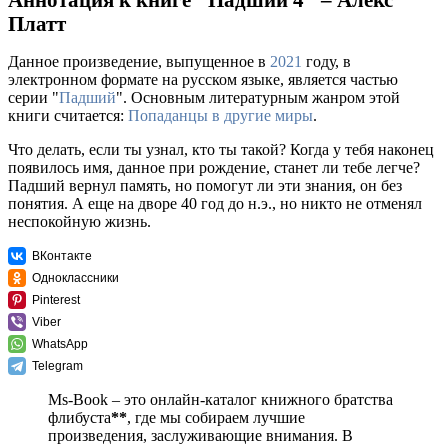
Платт
Данное произведение, выпущенное в
2021
году, в
электронном формате на русском языке, является частью
серии "
Падший
". Основным литературным жанром этой
книги считается:
Попаданцы в другие миры
.
Что делать, если ты узнал, кто ты такой? Когда у тебя наконец
появилось имя, данное при рождение, станет ли тебе легче?
Падший вернул память, но помогут ли эти знания, он без
понятия. А еще на дворе 40 год до н.э., но никто не отменял
неспокойную жизнь.
ВКонтакте
Одноклассники
Pinterest
Viber
WhatsApp
Telegram
Ms-Book – это онлайн-каталог книжного братства
флибуста
**
, где мы собираем лучшие
произведения, заслуживающие внимания. В