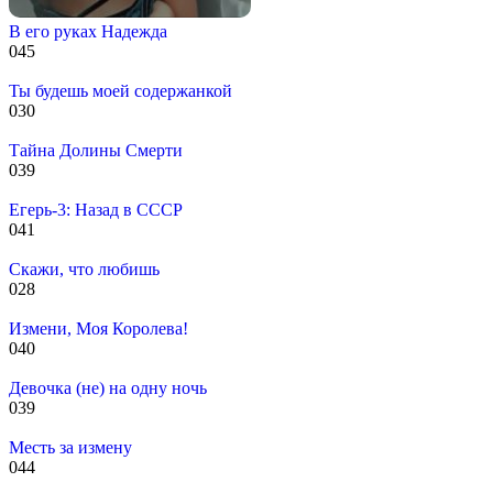
В его руках Надежда
0
45
Ты будешь моей содержанкой
0
30
Тайна Долины Смерти
0
39
Егерь-3: Назад в СССР
0
41
Скажи, что любишь
0
28
Измени, Моя Королева!
0
40
Девочка (не) на одну ночь
0
39
Месть за измену
0
44