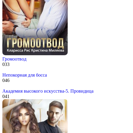
Громоотвод
0
33
Непокорная для босса
0
46
Академия высокого искусства-5. Провидица
0
41