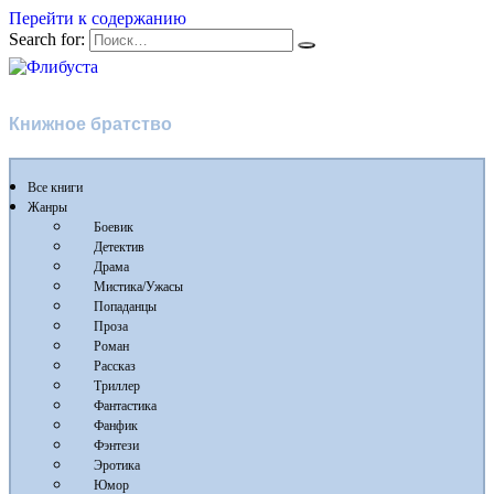
Перейти к содержанию
Search for:
Флибуста
Книжное братство
Все книги
Жанры
Боевик
Детектив
Драма
Мистика/Ужасы
Попаданцы
Проза
Роман
Рассказ
Триллер
Фантастика
Фанфик
Фэнтези
Эротика
Юмор