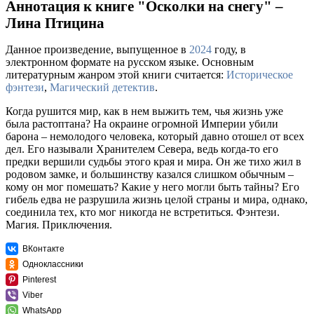
Аннотация к книге "Осколки на снегу" –
Лина Птицина
Данное произведение, выпущенное в
2024
году, в
электронном формате на русском языке. Основным
литературным жанром этой книги считается:
Историческое
фэнтези
,
Магический детектив
.
Когда рушится мир, как в нем выжить тем, чья жизнь уже
была растоптана? На окраине огромной Империи убили
барона – немолодого человека, который давно отошел от всех
дел. Его называли Хранителем Севера, ведь когда-то его
предки вершили судьбы этого края и мира. Он же тихо жил в
родовом замке, и большинству казался слишком обычным –
кому он мог помешать? Какие у него могли быть тайны? Его
гибель едва не разрушила жизнь целой страны и мира, однако,
соединила тех, кто мог никогда не встретиться. Фэнтези.
Магия. Приключения.
ВКонтакте
Одноклассники
Pinterest
Viber
WhatsApp