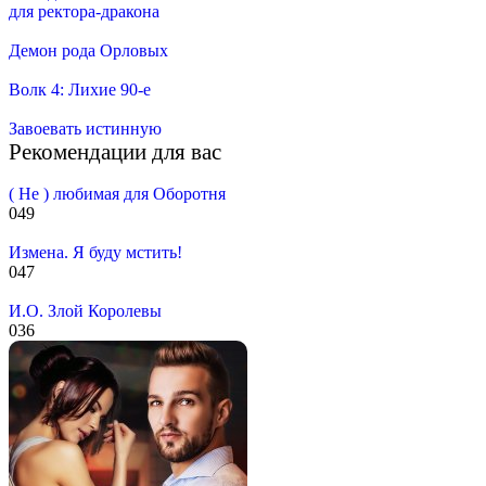
для ректора-дракона
Демон рода Орловых
Волк 4: Лихие 90-е
Завоевать истинную
Рекомендации для вас
( Не ) любимая для Оборотня
0
49
Измена. Я буду мстить!
0
47
И.О. Злой Королевы
0
36