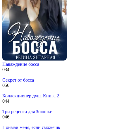
Наваждение босса
0
34
Секрет от босса
0
56
Коллекционер душ. Книга 2
0
44
Три рецепта для Зоюшки
0
46
Поймай меня, если сможешь