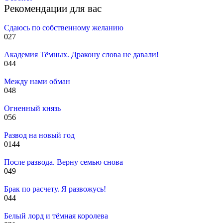
Рекомендации для вас
Сдаюсь по собственному желанию
0
27
Академия Тёмных. Дракону слова не давали!
0
44
Между нами обман
0
48
Огненный князь
0
56
Развод на новый год
0
144
После развода. Верну семью снова
0
49
Брак по расчету. Я развожусь!
0
44
Белый лорд и тёмная королева