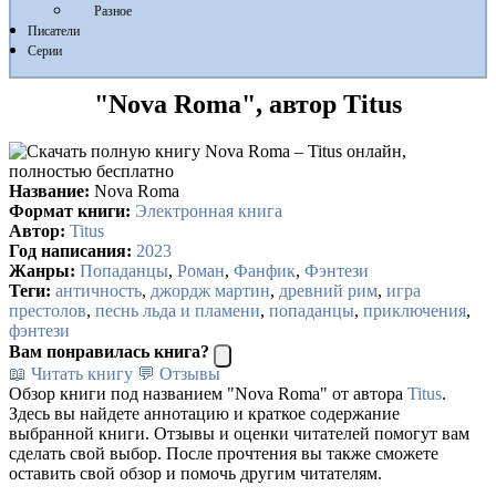
Разное
Писатели
Серии
"Nova Roma", автор Titus
Название:
Nova Roma
Формат книги:
Электронная книга
Автор:
Titus
Год написания:
2023
Жанры:
Попаданцы
,
Роман
,
Фанфик
,
Фэнтези
Теги:
античность
,
джордж мартин
,
древний рим
,
игра
престолов
,
песнь льда и пламени
,
попаданцы
,
приключения
,
фэнтези
Вам понравилась книга?
📖 Читать книгу
💬 Отзывы
Обзор книги под названием "Nova Roma" от автора
Titus
.
Здесь вы найдете аннотацию и краткое содержание
выбранной книги. Отзывы и оценки читателей помогут вам
сделать свой выбор. После прочтения вы также сможете
оставить свой обзор и помочь другим читателям.