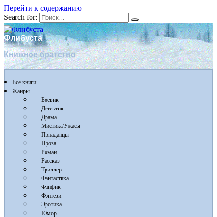
Перейти к содержанию
Search for:
Флибуста
Книжное братство
Все книги
Жанры
Боевик
Детектив
Драма
Мистика/Ужасы
Попаданцы
Проза
Роман
Рассказ
Триллер
Фантастика
Фанфик
Фэнтези
Эротика
Юмор