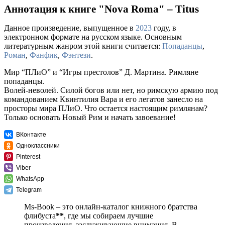
Аннотация к книге "Nova Roma" – Titus
Данное произведение, выпущенное в
2023
году, в
электронном формате на русском языке. Основным
литературным жанром этой книги считается:
Попаданцы
,
Роман
,
Фанфик
,
Фэнтези
.
Мир “ПЛиО” и “Игры престолов” Д. Мартина. Римляне
попаданцы.
Волей-неволей. Силой богов или нет, но римскую армию под
командованием Квинтилия Вара и его легатов занесло на
просторы мира ПЛиО. Что остается настоящим римлянам?
Только основать Новый Рим и начать завоевание!
ВКонтакте
Одноклассники
Pinterest
Viber
WhatsApp
Telegram
Ms-Book – это онлайн-каталог книжного братства
флибуста
**
, где мы собираем лучшие
произведения, заслуживающие внимания. В