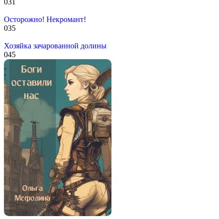
0
31
Осторожно! Некромант!
0
35
Хозяйка зачарованной долины
0
45