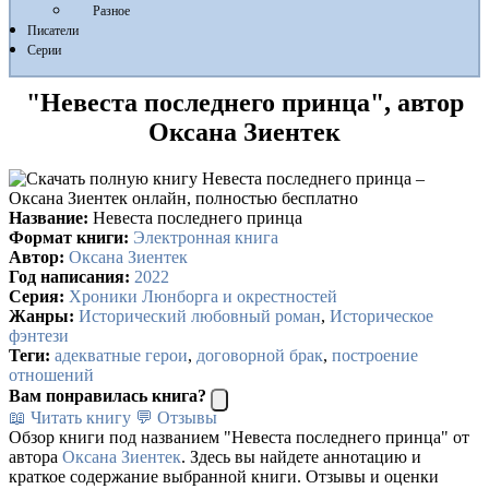
Разное
Писатели
Серии
"Невеста последнего принца", автор
Оксана Зиентек
Название:
Невеста последнего принца
Формат книги:
Электронная книга
Автор:
Оксана Зиентек
Год написания:
2022
Серия:
Хроники Люнборга и окрестностей
Жанры:
Исторический любовный роман
,
Историческое
фэнтези
Теги:
адекватные герои
,
договорной брак
,
построение
отношений
Вам понравилась книга?
📖 Читать книгу
💬 Отзывы
Обзор книги под названием "Невеста последнего принца" от
автора
Оксана Зиентек
. Здесь вы найдете аннотацию и
краткое содержание выбранной книги. Отзывы и оценки