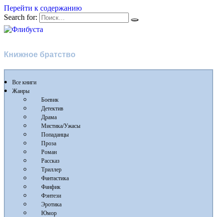
Перейти к содержанию
Search for:
Флибуста
Книжное братство
Все книги
Жанры
Боевик
Детектив
Драма
Мистика/Ужасы
Попаданцы
Проза
Роман
Рассказ
Триллер
Фантастика
Фанфик
Фэнтези
Эротика
Юмор