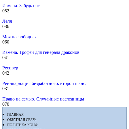
Измена. Забудь нас
0
52
Лёля
0
36
Моя несвободная
0
60
Измена. Трофей для генерала драконов
0
41
Ресивер
0
42
Реинкарнация безработного: второй шанс.
0
31
Право на семью. Случайные наследницы
0
70
ГЛАВНАЯ
ОБРАТНАЯ СВЯЗЬ
ПОЛИТИКА КОНФ.