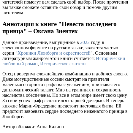
читателей помогут вам сделать свой выбор. После прочтения
вы также сможете оставить свой обзор и помочь другим
читателям.
Аннотация к книге "Невеста последнего
принца" – Оксана Зиентек
Данное произведение, выпущенное в
2022
году, в
электронном формате на русском языке, является частью
серии "
Хроники Люнборга и окрестностей
". Основным
литературным жанром этой книги считается:
Исторический
любовный роман
,
Историческое фэнтези
.
Отец провернул сложнейшую комбинацию и добился своего.
Даже могущественные соседи смотрят на правителя
маленького горного графства с уважением, признавая его
дипломатический талант. Мир на границах и сохранность
наследства обеспечены. Но все в этом мире имеет свою цену.
За свои успех граф расплатился старшей дочерью. И теперь
княжне Марии-Фредерике предстоит настоящая битва. Ей
предстоит завоевать сердце последнего неженатого принца в
Люнборге.
Автор обложки: Анна Калина