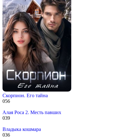
Скорпион. Его тайна
0
56
Алая Роса 2. Месть павших
0
39
Владыка кошмара
0
36