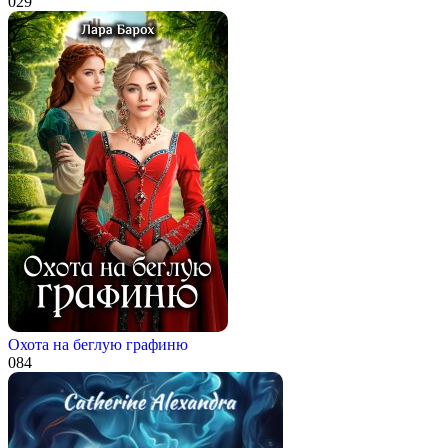
0
29
Охота на беглую графиню
0
84