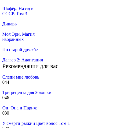
Шофёр. Назад в
СССР. Том 3
Дикарь
Моя Эри. Магия
избранных
По старой дружбе
Даггер 2: Адаптация
Рекомендации для вас
Слепи мне любовь
0
44
Три рецепта для Зоюшки
0
46
Он, Она и Париж
0
30
У смерти рыжий цвет волос Том-1