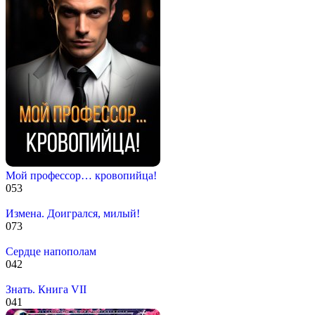
Мой профессор… кровопийца!
0
53
Измена. Доигрался, милый!
0
73
Сердце напополам
0
42
Знать. Книга VII
0
41