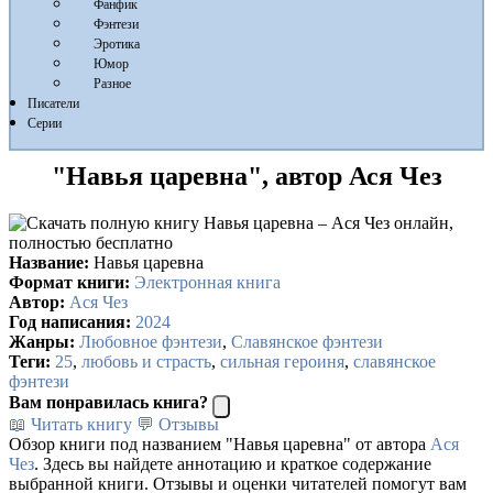
Фанфик
Фэнтези
Эротика
Юмор
Разное
Писатели
Серии
"Навья царевна", автор Ася Чез
Название:
Навья царевна
Формат книги:
Электронная книга
Автор:
Ася Чез
Год написания:
2024
Жанры:
Любовное фэнтези
,
Славянское фэнтези
Теги:
25
,
любовь и страсть
,
сильная героиня
,
славянское
фэнтези
Вам понравилась книга?
📖 Читать книгу
💬 Отзывы
Обзор книги под названием "Навья царевна" от автора
Ася
Чез
. Здесь вы найдете аннотацию и краткое содержание
выбранной книги. Отзывы и оценки читателей помогут вам