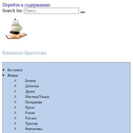
Перейти к содержанию
Search for:
Флибуста
Книжное братство
Все книги
Жанры
Боевик
Детектив
Драма
Мистика/Ужасы
Попаданцы
Проза
Роман
Рассказ
Триллер
Фантастика