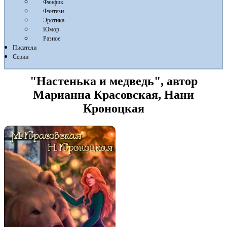
Фанфик
Фэнтези
Эротика
Юмор
Разное
Писатели
Серии
"Настенька и медведь", автор
Марианна Красовская, Нани
Кроноцкая