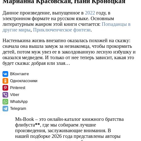
Марианна Красовская, Нани Кроноцкая
Данное произведение, выпущенное в
2022
году, в
электронном формате на русском языке. Основным
литературным жанром этой книги считается:
Попаданцы в
другие миры
,
Приключенческое фэнтези
.
Настенькина жизнь внезапно оказалась похожей на сказку:
сначала она вышла замуж за незнакомца, чтобы прокормить
детей, потом муж увез ее в заколдованную лесную избушку и
оказался медведем. И только от нее теперь зависит, какая это
будет сказка: добрая или злая…
ВКонтакте
Одноклассники
Pinterest
Viber
WhatsApp
Telegram
Ms-Book – это онлайн-каталог книжного братства
флибуста
**
, где мы собираем лучшие
произведения, заслуживающие внимания. В
нашей подборке 2026 года представлены авторы