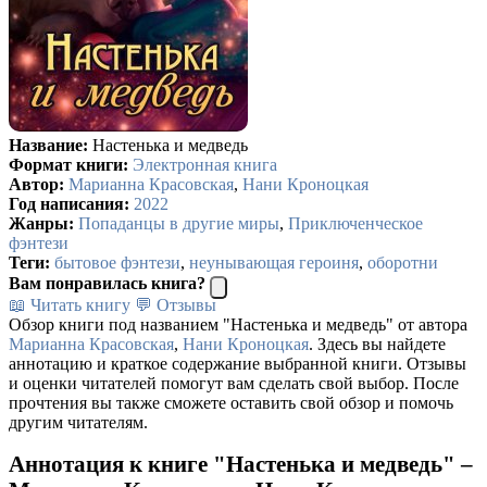
Название:
Настенька и медведь
Формат книги:
Электронная книга
Автор:
Марианна Красовская
,
Нани Кроноцкая
Год написания:
2022
Жанры:
Попаданцы в другие миры
,
Приключенческое
фэнтези
Теги:
бытовое фэнтези
,
неунывающая героиня
,
оборотни
Вам понравилась книга?
📖 Читать книгу
💬 Отзывы
Обзор книги под названием "Настенька и медведь" от автора
Марианна Красовская
,
Нани Кроноцкая
. Здесь вы найдете
аннотацию и краткое содержание выбранной книги. Отзывы
и оценки читателей помогут вам сделать свой выбор. После
прочтения вы также сможете оставить свой обзор и помочь
другим читателям.
Аннотация к книге "Настенька и медведь" –