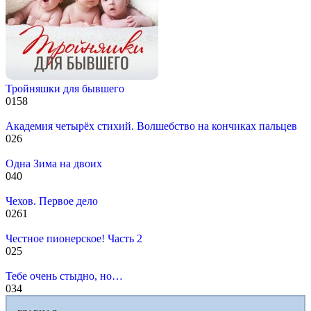
Тройняшки для бывшего
0
158
Академия четырёх стихий. Волшебство на кончиках пальцев
0
26
Одна Зима на двоих
0
40
Чехов. Первое дело
0
261
Честное пионерское! Часть 2
0
25
Тебе очень стыдно, но…
0
34