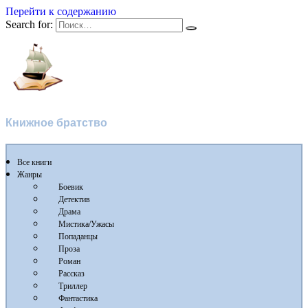
Перейти к содержанию
Search for:
Флибуста
Книжное братство
Все книги
Жанры
Боевик
Детектив
Драма
Мистика/Ужасы
Попаданцы
Проза
Роман
Рассказ
Триллер
Фантастика