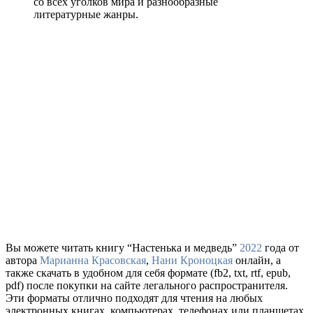
со всех уголков мира и разнообразные
литературные жанры.
Вы можете читать книгу “Настенька и медведь”
2022
года от
автора
Марианна Красовская
,
Нани Кроноцкая
онлайн, а
также скачать в удобном для себя формате (fb2, txt, rtf, epub,
pdf) после покупки на сайте легального распространителя.
Эти форматы отлично подходят для чтения на любых
электронных книгах, компьютерах, телефонах или планшетах.