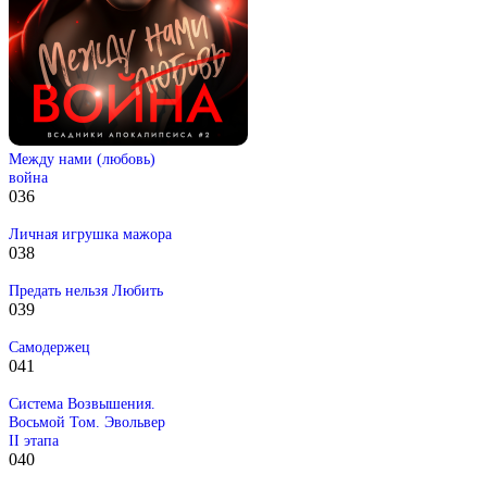
Между нами (любовь)
война
0
36
Личная игрушка мажора
0
38
Предать нельзя Любить
0
39
Самодержец
0
41
Система Возвышения.
Восьмой Том. Эвольвер
II этапа
0
40