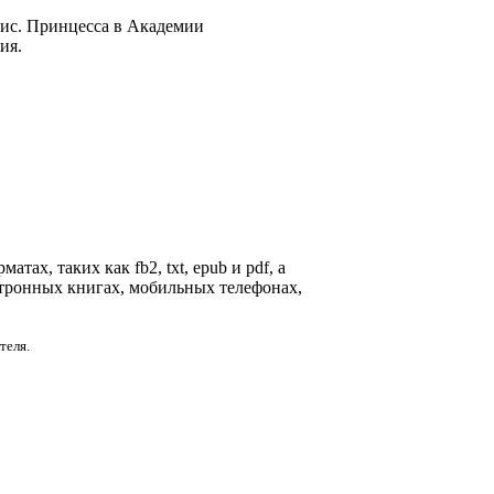
Лис. Принцесса в Академии
ия.
ах, таких как fb2, txt, epub и pdf, а
ктронных книгах, мобильных телефонах,
теля.