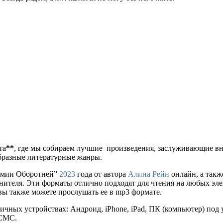
та
**
, где мы собираем лучшие произведения, заслуживающие в
образные литературные жанры.
демии Оборотней”
2023
года от автора
Алина Рейн
онлайн, а также
странителя. Эти форматы отлично подходят для чтения на любых э
 вы также можете прослушать ее в mp3 формате.
ичных устройствах: Андроид, iPhone, iPad, ПК (компьютер) по
 СМС.