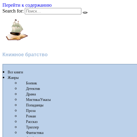
Перейти к содержанию
Search for:
Флибуста
Книжное братство
Все книги
Жанры
Боевик
Детектив
Драма
Мистика/Ужасы
Попаданцы
Проза
Роман
Рассказ
Триллер
Фантастика