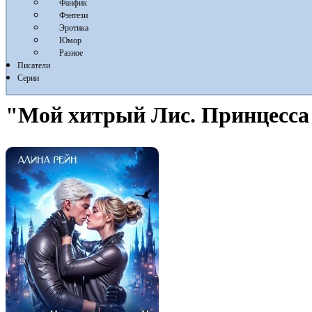
Фанфик
Фэнтези
Эротика
Юмор
Разное
Писатели
Серии
"Мой хитрый Лис. Принцесса 