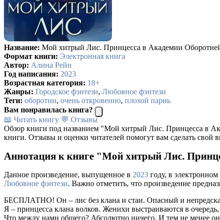
Название:
Мой хитрый Лис. Принцесса в Академии Оборотне
Формат книги:
Электронная книга
Автор:
Алина Рейн
Год написания:
2023
Возрастная категория:
18+
Жанры:
Городское фэнтези
,
Любовное фэнтези
Теги:
оборотни
,
очень откровенно
,
плохой парнь
Вам понравилась книга?
📖 Читать книгу
💬 Отзывы
Обзор книги под названием "Мой хитрый Лис. Принцесса в А
книги. Отзывы и оценки читателей помогут вам сделать свой в
Аннотация к книге "Мой хитрый Лис. Принце
Данное произведение, выпущенное в
2023
году, в электронном
Любовное фэнтези
. Важно отметить, что произведение предна
БЕСПЛАТНО! Он – лис без клана и стаи. Опасный и непредска
Я – принцесса клана волков. Женихи выстраиваются в очередь, 
Что между нами общего? Абсолютно ничего. И тем не менее он в