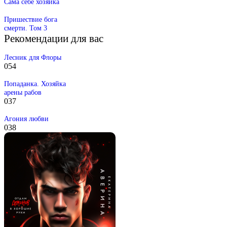
Сама себе хозяйка
Пришествие бога
смерти. Том 3
Рекомендации для вас
Лесник для Флоры
0
54
Попаданка. Хозяйка
арены рабов
0
37
Агония любви
0
38