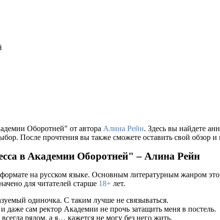
й
кадемии Оборотней" от автора
Алина Рейн
. Здесь вы найдете а
ыбор. После прочтения вы также сможете оставить свой обзор и
сса в Академии Оборотней" – Алина Рейн
 формате на русском языке. Основным литературным жанром это
значено для читателей старше
18+
лет.
зуемый одиночка. С таким лучше не связываться.
и даже сам ректор Академии не прочь затащить меня в постель.
сегда рядом, а я… кажется не могу без него жить.