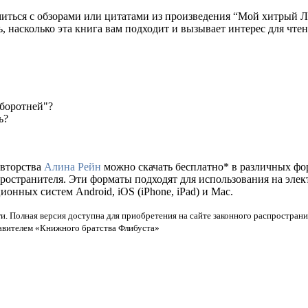
миться с обзорами или цитатами из произведения “Мой хитрый 
ь, насколько эта книга вам подходит и вызывает интерес для чтен
боротней"?
ь?
авторства
Алина Рейн
можно скачать бесплатно* в различных формат
пространителя. Эти форматы подходят для использования на эле
нных систем Android, iOS (iPhone, iPad) и Mac.
и. Полная версия доступна для приобретения на сайте законного распространи
тавителем «Книжного братства Флибуста»