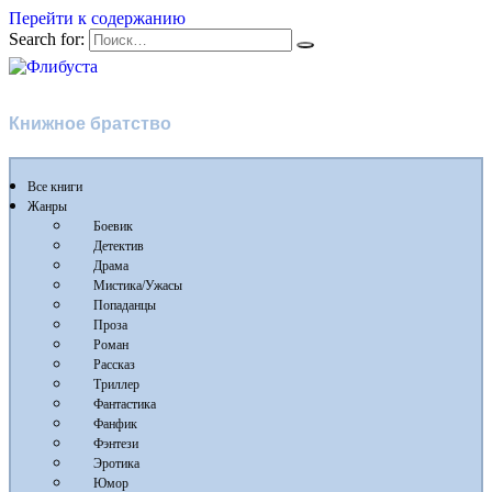
Перейти к содержанию
Search for:
Флибуста
Книжное братство
Все книги
Жанры
Боевик
Детектив
Драма
Мистика/Ужасы
Попаданцы
Проза
Роман
Рассказ
Триллер
Фантастика
Фанфик
Фэнтези
Эротика
Юмор