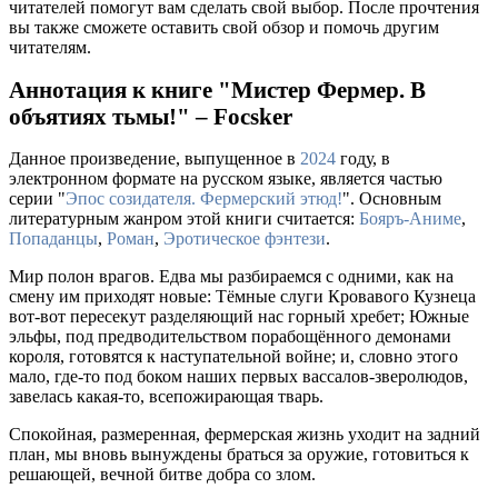
читателей помогут вам сделать свой выбор. После прочтения
вы также сможете оставить свой обзор и помочь другим
читателям.
Аннотация к книге "Мистер Фермер. В
объятиях тьмы!" – Focsker
Данное произведение, выпущенное в
2024
году, в
электронном формате на русском языке, является частью
серии "
Эпос созидателя. Фермерский этюд!
". Основным
литературным жанром этой книги считается:
Бояръ-Аниме
,
Попаданцы
,
Роман
,
Эротическое фэнтези
.
Мир полон врагов. Едва мы разбираемся с одними, как на
смену им приходят новые: Тёмные слуги Кровавого Кузнеца
вот-вот пересекут разделяющий нас горный хребет; Южные
эльфы, под предводительством порабощённого демонами
короля, готовятся к наступательной войне; и, словно этого
мало, где-то под боком наших первых вассалов-зверолюдов,
завелась какая-то, всепожирающая тварь.
Спокойная, размеренная, фермерская жизнь уходит на задний
план, мы вновь вынуждены браться за оружие, готовиться к
решающей, вечной битве добра со злом.