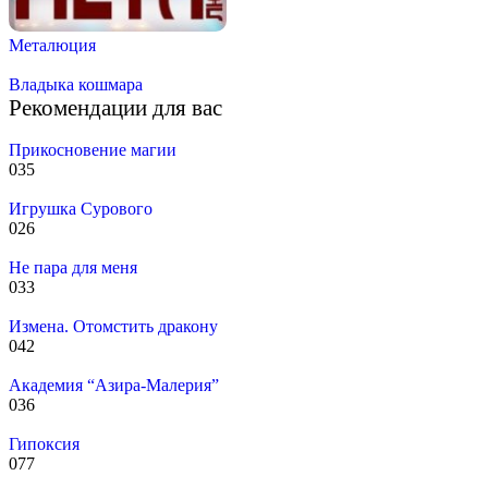
Металюция
Владыка кошмара
Рекомендации для вас
Прикосновение магии
0
35
Игрушка Сурового
0
26
Не пара для меня
0
33
Измена. Отомстить дракону
0
42
Академия “Азира-Малерия”
0
36
Гипоксия
0
77