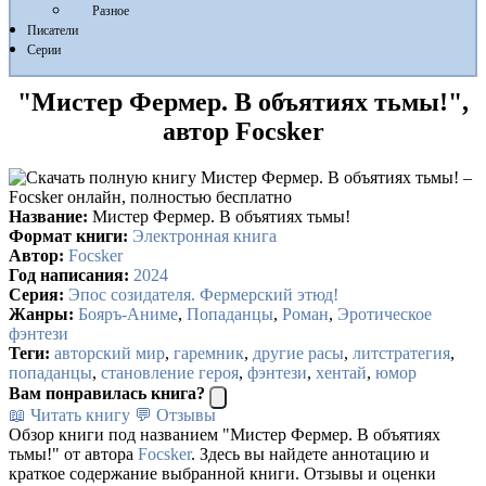
Разное
Писатели
Серии
"Мистер Фермер. В объятиях тьмы!",
автор Focsker
Название:
Мистер Фермер. В объятиях тьмы!
Формат книги:
Электронная книга
Автор:
Focsker
Год написания:
2024
Серия:
Эпос созидателя. Фермерский этюд!
Жанры:
Бояръ-Аниме
,
Попаданцы
,
Роман
,
Эротическое
фэнтези
Теги:
авторский мир
,
гаремник
,
другие расы
,
литстратегия
,
попаданцы
,
становление героя
,
фэнтези
,
хентай
,
юмор
Вам понравилась книга?
📖 Читать книгу
💬 Отзывы
Обзор книги под названием "Мистер Фермер. В объятиях
тьмы!" от автора
Focsker
. Здесь вы найдете аннотацию и
краткое содержание выбранной книги. Отзывы и оценки