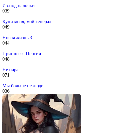
Из-под палочки
0
39
Купи меня, мой генерал
0
49
Новая жизнь 3
0
44
Принцесса Персии
0
48
Не пара
0
71
Мы больше не люди
0
36