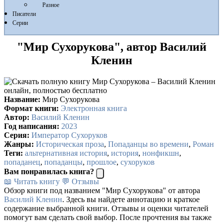
Разное
Писатели
Серии
"Мир Сухорукова", автор Василий
Кленин
Название:
Мир Сухорукова
Формат книги:
Электронная книга
Автор:
Василий Кленин
Год написания:
2023
Серия:
Император Сухоруков
Жанры:
Историческая проза
,
Попаданцы во времени
,
Роман
Теги:
альтернативная история
,
история
,
нонфикшн
,
попаданец
,
попаданцы
,
прошлое
,
сухоруков
Вам понравилась книга?
📖 Читать книгу
💬 Отзывы
Обзор книги под названием "Мир Сухорукова" от автора
Василий Кленин
. Здесь вы найдете аннотацию и краткое
содержание выбранной книги. Отзывы и оценки читателей
помогут вам сделать свой выбор. После прочтения вы также