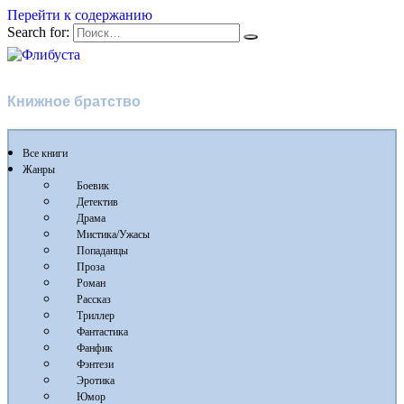
Перейти к содержанию
Search for:
Флибуста
Книжное братство
Все книги
Жанры
Боевик
Детектив
Драма
Мистика/Ужасы
Попаданцы
Проза
Роман
Рассказ
Триллер
Фантастика
Фанфик
Фэнтези
Эротика
Юмор