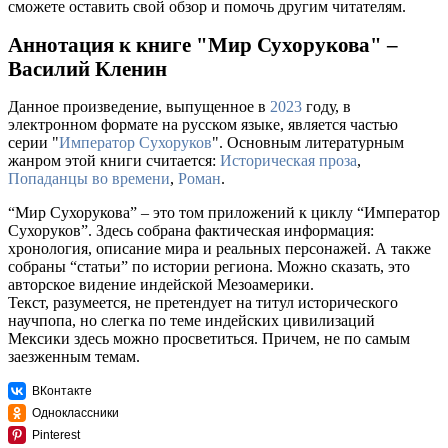
сможете оставить свой обзор и помочь другим читателям.
Аннотация к книге "Мир Сухорукова" –
Василий Кленин
Данное произведение, выпущенное в
2023
году, в
электронном формате на русском языке, является частью
серии "
Император Сухоруков
". Основным литературным
жанром этой книги считается:
Историческая проза
,
Попаданцы во времени
,
Роман
.
“Мир Сухорукова” – это том приложений к циклу “Император
Сухоруков”. Здесь собрана фактическая информация:
хронология, описание мира и реальных персонажей. А также
собраны “статьи” по истории региона. Можно сказать, это
авторское видение индейской Мезоамерики.
Текст, разумеется, не претендует на титул исторического
научпопа, но слегка по теме индейских цивилизаций
Мексики здесь можно просветиться. Причем, не по самым
заезженным темам.
ВКонтакте
Одноклассники
Pinterest