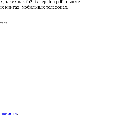
таких как fb2, txt, epub и pdf, а также
ых книгах, мобильных телефонах,
теля.
альности
.