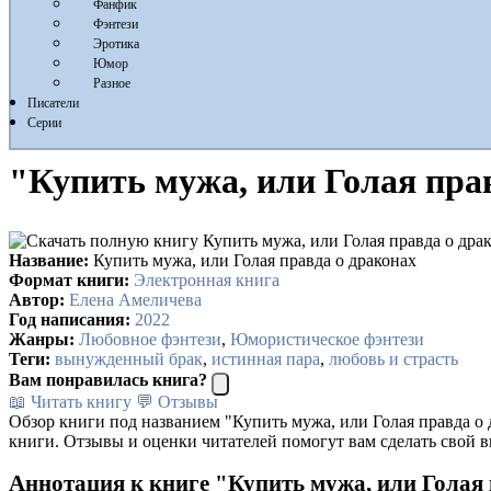
Фанфик
Фэнтези
Эротика
Юмор
Разное
Писатели
Серии
"Купить мужа, или Голая пра
Название:
Купить мужа, или Голая правда о драконах
Формат книги:
Электронная книга
Автор:
Елена Амеличева
Год написания:
2022
Жанры:
Любовное фэнтези
,
Юмористическое фэнтези
Теги:
вынужденный брак
,
истинная пара
,
любовь и страсть
Вам понравилась книга?
📖 Читать книгу
💬 Отзывы
Обзор книги под названием "Купить мужа, или Голая правда о 
книги. Отзывы и оценки читателей помогут вам сделать свой в
Аннотация к книге "Купить мужа, или Голая