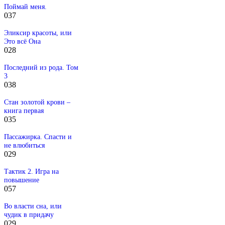
Поймай меня.
0
37
Эликсир красоты, или
Это всё Она
0
28
Последний из рода. Том
3
0
38
Стан золотой крови –
книга первая
0
35
Пассажирка. Спасти и
не влюбиться
0
29
Тактик 2. Игра на
повышение
0
57
Во власти сна, или
чудик в придачу
0
29