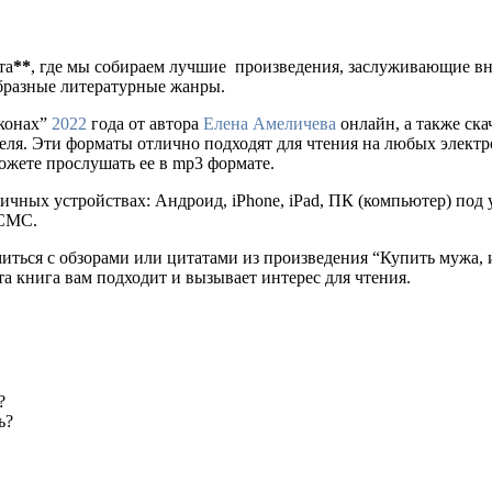
та
**
, где мы собираем лучшие произведения, заслуживающие в
образные литературные жанры.
аконах”
2022
года от автора
Елена Амеличева
онлайн, а также скач
нителя. Эти форматы отлично подходят для чтения на любых элек
можете прослушать ее в mp3 формате.
ичных устройствах: Андроид, iPhone, iPad, ПК (компьютер) по
 СМС.
миться с обзорами или цитатами из произведения “Купить мужа, 
та книга вам подходит и вызывает интерес для чтения.
?
ь?