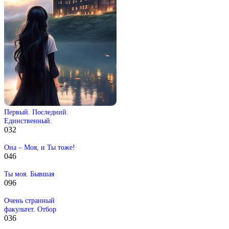
Первый. Последний.
Единственный.
0
32
Она – Моя, и Ты тоже!
0
46
Ты моя. Бывшая
0
96
Очень странный
факультет. Отбор
0
36