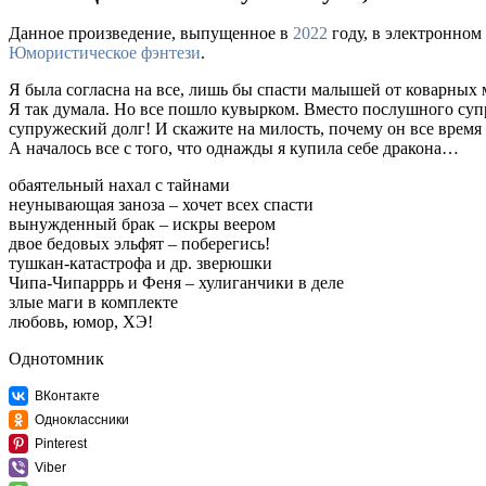
Данное произведение, выпущенное в
2022
году, в электронном
Юмористическое фэнтези
.
Я была согласна на все, лишь бы спасти малышей от коварных 
Я так думала. Но все пошло кувырком. Вместо послушного суп
супружеский долг! И скажите на милость, почему он все время
А началось все с того, что однажды я купила себе дракона…
обаятельный нахал с тайнами
неунывающая заноза – хочет всех спасти
вынужденный брак – искры веером
двое бедовых эльфят – поберегись!
тушкан-катастрофа и др. зверюшки
Чипа-Чипарррь и Феня – хулиганчики в деле
злые маги в комплекте
любовь, юмор, ХЭ!
Однотомник
ВКонтакте
Одноклассники
Pinterest
Viber