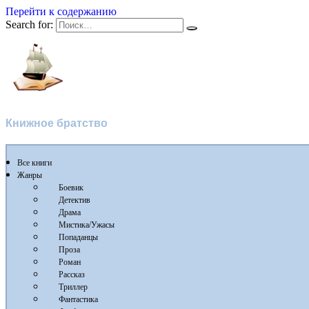
Перейти к содержанию
Search for:
Флибуста
Книжное братство
Все книги
Жанры
Боевик
Детектив
Драма
Мистика/Ужасы
Попаданцы
Проза
Роман
Рассказ
Триллер
Фантастика