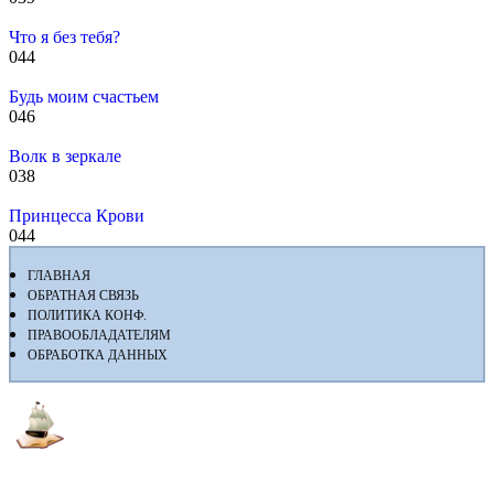
Что я без тебя?
0
44
Будь моим счастьем
0
46
Волк в зеркале
0
38
Принцесса Крови
0
44
ГЛАВНАЯ
ОБРАТНАЯ СВЯЗЬ
ПОЛИТИКА КОНФ.
ПРАВООБЛАДАТЕЛЯМ
ОБРАБОТКА ДАННЫХ
Флибуста