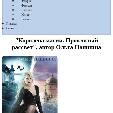
Фанфик
Фэнтези
Эротика
Юмор
Разное
Писатели
Серии
"Королева магии. Проклятый
рассвет", автор Ольга Пашнина