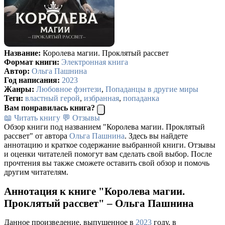
Название:
Королева магии. Проклятый рассвет
Формат книги:
Электронная книга
Автор:
Ольга Пашнина
Год написания:
2023
Жанры:
Любовное фэнтези
,
Попаданцы в другие миры
Теги:
властный герой
,
избранная
,
попаданка
Вам понравилась книга?
📖 Читать книгу
💬 Отзывы
Обзор книги под названием "Королева магии. Проклятый
рассвет" от автора
Ольга Пашнина
. Здесь вы найдете
аннотацию и краткое содержание выбранной книги. Отзывы
и оценки читателей помогут вам сделать свой выбор. После
прочтения вы также сможете оставить свой обзор и помочь
другим читателям.
Аннотация к книге "Королева магии.
Проклятый рассвет" – Ольга Пашнина
Данное произведение, выпущенное в
2023
году, в