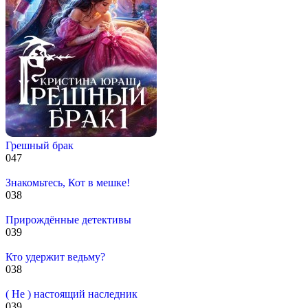
Грешный брак
0
47
Знакомьтесь, Кот в мешке!
0
38
Прирождённые детективы
0
39
Кто удержит ведьму?
0
38
( Не ) настоящий наследник
0
39