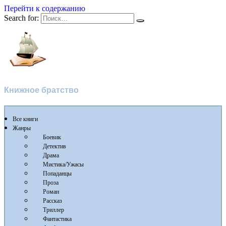
Перейти к содержанию
Search for:
Флибуста
Книжное братство
Все книги
Жанры
Боевик
Детектив
Драма
Мистика/Ужасы
Попаданцы
Проза
Роман
Рассказ
Триллер
Фантастика