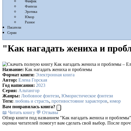
Фанфик
Фэнтези
Эротика
Юмор
Разное
Писатели
Серии
"Как нагадать жениха и проб
Название:
Как нагадать жениха и проблемы
Формат книги:
Электронная книга
Автор:
Елена Горская
Год написания:
2023
Серия:
Альтангор
Жанры:
Любовное фэнтези
,
Юмористическое фэнтези
Теги:
любовь и страсть
,
противостояние характеров
,
юмор
Вам понравилась книга?
📖 Читать книгу
💬 Отзывы
Обзор книги под названием "Как нагадать жениха и проблемы"
оценки читателей помогут вам сделать свой выбор. После проч