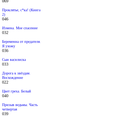
0
69
Проклятье, с*ка! (Книга
2)
0
46
Измена. Мое спасение
0
32
Беременна от предателя.
Я ухожу
0
36
Сын василиска
0
33
Дорога к звёздам.
Восхождение
0
22
Цвет греха. Белый
0
40
Призыв ведьмы. Часть
четвертая
0
39