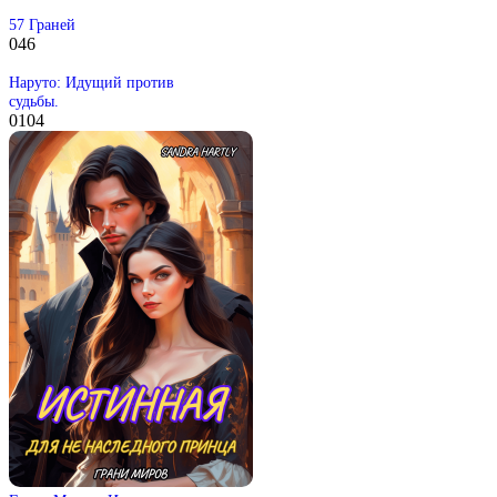
57 Граней
0
46
Наруто: Идущий против
судьбы.
0
104