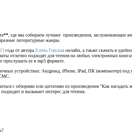
та
**
, где мы собираем лучшие произведения, заслуживающие в
образные литературные жанры.
23
года от автора
Елена Горская
онлайн, а также скачать в удобном 
рматы отлично подходят для чтения на любых электронных книга
е прослушать ее в mp3 формате.
ичных устройствах: Андроид, iPhone, iPad, ПК (компьютер) по
 СМС.
миться с обзорами или цитатами из произведения “Как нагадать
 подходит и вызывает интерес для чтения.
ь?