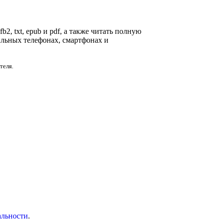
2, txt, epub и pdf, а также читать полную
ильных телефонах, смартфонах и
теля.
альности
.