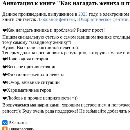
Аннотация к книге "Как нагадать жениха и 
Данное произведение, выпущенное в
2023
году, в электронном 
книги считается:
Любовное фэнтези
,
Юмористическое фэнтези
.
❤️Как нагадать жениха и проблемы? Рецепт прост!
Пишем скандальную статью о самом завидном женихе столицы и
тому самому “завидному жениху”!
Вуаля! Вы стали фиктивной невестой!
Теперь я должна восстановить репутацию, которую сама же и
❤️Новогодняя история
❤️Веселое противостояние
❤️Фиктивные жених и невеста
❤️Юмор, забавные ситуации
❤️Харизматичные герои
❤️Любовь и прочие неприятности =))
Вооружаемся мандаринками, хорошим настроением и погружаем
репост:))) Буду очень рада поддержке! Не забывайте добавлять
ВКонтакте
Одноклассники