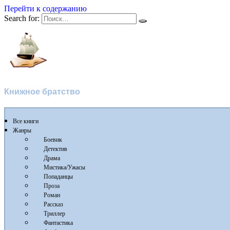
Перейти к содержанию
Search for:
Флибуста
Книжное братство
Все книги
Жанры
Боевик
Детектив
Драма
Мистика/Ужасы
Попаданцы
Проза
Роман
Рассказ
Триллер
Фантастика