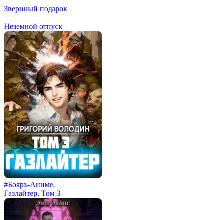
Звериный подарок
Неземной отпуск
#Бояръ-Аниме.
Газлайтер. Том 3