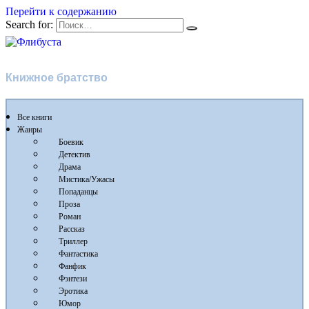
Перейти к содержанию
Search for:
Флибуста
Книжное братство
Все книги
Жанры
Боевик
Детектив
Драма
Мистика/Ужасы
Попаданцы
Проза
Роман
Рассказ
Триллер
Фантастика
Фанфик
Фэнтези
Эротика
Юмор