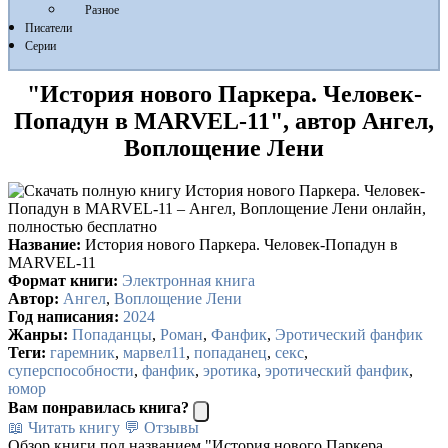
Разное
Писатели
Серии
"История нового Паркера. Человек-
Попадун в MARVEL-11", автор Ангел,
Воплощение Лени
Название:
История нового Паркера. Человек-Попадун в
MARVEL-11
Формат книги:
Электронная книга
Автор:
Ангел
,
Воплощение Лени
Год написания:
2024
Жанры:
Попаданцы
,
Роман
,
Фанфик
,
Эротический фанфик
Теги:
гаремник
,
марвел11
,
попаданец
,
секс
,
суперспособности
,
фанфик
,
эротика
,
эротический фанфик
,
юмор
Вам понравилась книга?
📖 Читать книгу
💬 Отзывы
Обзор книги под названием "История нового Паркера.