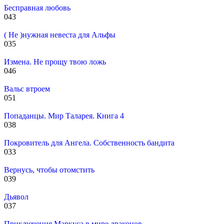
Бесправная любовь
0
43
( Не )нужная невеста для Альфы
0
35
Измена. Не прощу твою ложь
0
46
Вальс втроем
0
51
Попаданцы. Мир Таларея. Книга 4
0
38
Покровитель для Ангела. Собственность бандита
0
33
Вернусь, чтобы отомстить
0
39
Дьявол
0
37
Приключения Маркуса в мире драконов.