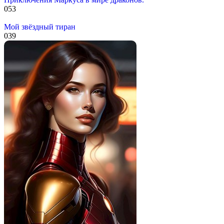
0
53
Мой звёздный тиран
0
39