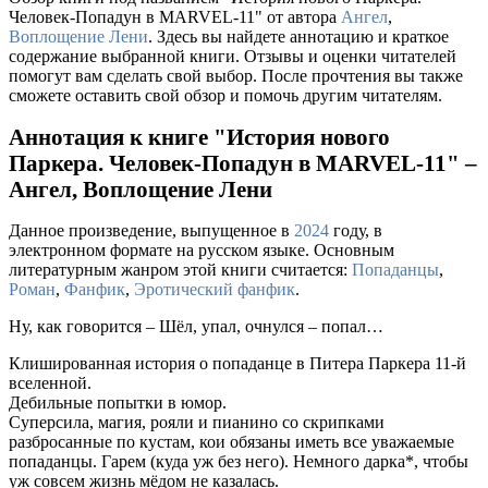
Человек-Попадун в MARVEL-11" от автора
Ангел
,
Воплощение Лени
. Здесь вы найдете аннотацию и краткое
содержание выбранной книги. Отзывы и оценки читателей
помогут вам сделать свой выбор. После прочтения вы также
сможете оставить свой обзор и помочь другим читателям.
Аннотация к книге "История нового
Паркера. Человек-Попадун в MARVEL-11" –
Ангел, Воплощение Лени
Данное произведение, выпущенное в
2024
году, в
электронном формате на русском языке. Основным
литературным жанром этой книги считается:
Попаданцы
,
Роман
,
Фанфик
,
Эротический фанфик
.
Ну, как говорится – Шëл, упал, очнулся – попал…
Клишированная история о попаданце в Питера Паркера 11-й
вселенной.
Дебильные попытки в юмор.
Суперсила, магия, рояли и пианино со скрипками
разбросанные по кустам, кои обязаны иметь все уважаемые
попаданцы. Гарем (куда уж без него). Немного дарка*, чтобы
уж совсем жизнь мёдом не казалась.