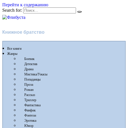
Перейти к содержанию
Search for:
Флибуста
Книжное братство
Все книги
Жанры
Боевик
Детектив
Драма
Мистика/Ужасы
Попаданцы
Проза
Роман
Рассказ
Триллер
Фантастика
Фанфик
Фэнтези
Эротика
Юмор