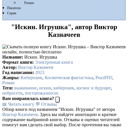
Разное
Писатели
Серии
"Искин. Игрушка", автор Виктор
Казначеев
Название:
Искин. Игрушка
Формат книги:
Электронная книга
Автор:
Виктор Казначеев
Год написания:
2023
Жанры:
Киберпанк
,
Космическая фантастика
,
РеалРПГ
,
Роман
Теги:
выживание
,
искин
,
киберпанк
,
космос и будущее
,
нейросети
,
постапокалипсис
Вам понравилась книга?
📖 Читать книгу
💬 Отзывы
Обзор книги под названием "Искин. Игрушка" от автора
Виктор Казначеев
. Здесь вы найдете аннотацию и краткое
содержание выбранной книги. Отзывы и оценки читателей
помогут вам сделать свой выбор. После прочтения вы также