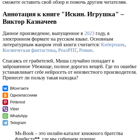
сможете оставить свой обзор и помочь другим читателям.
Аннотация к книге "Искин. Игрушка" –
Виктор Казначеев
Данное произведение, выпущенное в
2023
году, в
электронном формате на русском языке. Основным
литературным жанром этой книги считается:
Киберпанк
,
Космическая фантастика
,
РеалРПГ
,
Роман
.
Спасаясь от грабителей, Миша случайно попадает в
заброшенное Убежище, полное дорогих вещей. Где по ошибке
устанавливает себе нейросеть от неизвестного производителя.
Принесет ли пользу такая находка?
ВКонтакте
Одноклассники
Pinterest
Viber
WhatsApp
Telegram
Ms-Book – это онлайн-каталог книжного братства
флибуста
**
, где мы собираем лучшие