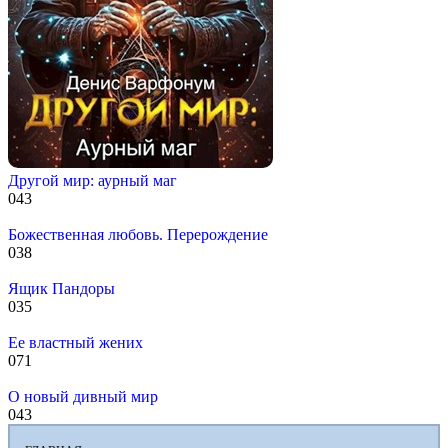
Другой мир: аурный маг
0
43
Божественная любовь. Перерождение
0
38
Ящик Пандоры
0
35
Ее властный жених
0
71
О новый дивный мир
0
43