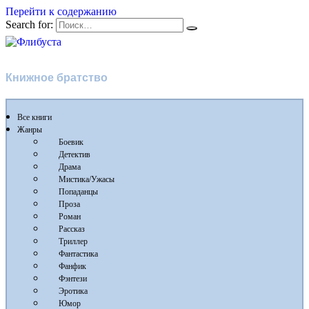
Перейти к содержанию
Search for:
Флибуста
Книжное братство
Все книги
Жанры
Боевик
Детектив
Драма
Мистика/Ужасы
Попаданцы
Проза
Роман
Рассказ
Триллер
Фантастика
Фанфик
Фэнтези
Эротика
Юмор