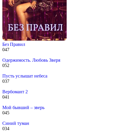
Без Правил
0
47
Одержимость. Любовь Зверя
0
52
Пусть услышат небеса
0
37
Вербомант 2
0
41
Мой бывший – зверь
0
45
Синий туман
0
34