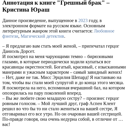
Аннотация к книге "Грешный брак" –
Кристина Юраш
Данное произведение, выпущенное в
2023
году, в
электронном формате на русском языке. Основным
литературным жанром этой книги считается:
Любовное
фэнтези
,
Магический детектив
.
– Я предлагаю вам стать моей женой, – припечатал герцог
Даниэль Дорсет.
И посмотрел на меня чарующими темно – бирюзовыми
глазами, в которые периодически ходили купаться все
красавицы окрестностей. Богатый, красивый, с изысканными
манерами и ужасным характером – самый завидный жених!
– Нет, даже не так. Мисс Эрцилия Шепард! Я настаиваю на
том, чтобы вы стали моей супругой и до конца этого месяца.
Я посмотрела на него, вспоминая вчерашний бал, на котором
опозорилась на пару поколений вперед.
– Вы же любите свою младшую сестру? – произнес герцог
ровным голосом. – Мой лучший друг, граф Аспен Клент
решил во что бы то ни стало жениться на вашей сестре, Я
отговаривал его все утро. Но он очарован вашей сестрицей.
По-правде говоря, она очень недурна собой, в отличие от …
вас!