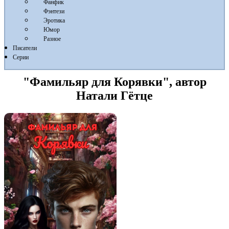
Фанфик
Фэнтези
Эротика
Юмор
Разное
Писатели
Серии
"Фамильяр для Корявки", автор
Натали Гётце