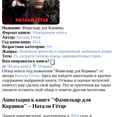
Название:
Фамильяр для Корявки
Формат книги:
Электронная книга
Автор:
Натали Гётце
Год написания:
2024
Возрастная категория:
18+
Жанры:
Любовное фэнтези
,
Современный любовный роман
Теги:
25
,
интриги любовь юмор
,
харизматичные герои
Вам понравилась книга?
📖 Читать книгу
💬 Отзывы
Обзор книги под названием "Фамильяр для Корявки" от
автора
Натали Гётце
. Здесь вы найдете аннотацию и краткое
содержание выбранной книги. Отзывы и оценки читателей
помогут вам сделать свой выбор. После прочтения вы также
сможете оставить свой обзор и помочь другим читателям.
Аннотация к книге "Фамильяр для
Корявки" – Натали Гётце
Данное произведение, выпущенное в
2024
году, в