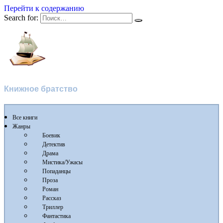
Перейти к содержанию
Search for:
Флибуста
Книжное братство
Все книги
Жанры
Боевик
Детектив
Драма
Мистика/Ужасы
Попаданцы
Проза
Роман
Рассказ
Триллер
Фантастика