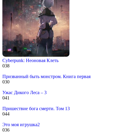
Cyberpunk: Неоновая Клеть
0
38
Призванный быть монстром. Книга первая
0
30
Ужас Дикого Леса – 3
0
41
Пришествие бога смерти. Том 13
0
44
Это моя игрушка2
0
36