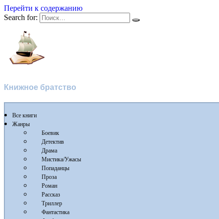
Перейти к содержанию
Search for:
Флибуста
Книжное братство
Все книги
Жанры
Боевик
Детектив
Драма
Мистика/Ужасы
Попаданцы
Проза
Роман
Рассказ
Триллер
Фантастика