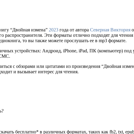
нигу “Двойная измена”
2023
года от автора
Северная Виктория
о
ального распространителя. Эти форматы отлично подходят для чтен
удиокнига, то вы также можете прослушать ее в mp3 формате.
ичных устройствах: Андроид, iPhone, iPad, ПК (компьютер) по
 СМС.
миться с обзорами или цитатами из произведения “Двойная изме
дходит и вызывает интерес для чтения.
ь?
качать бесплатно* в различных форматах, таких как fb2, txt, epu