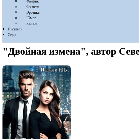
Фанфик
Фэнтези
Эротика
Юмор
Разное
Писатели
Серии
"Двойная измена", автор Сев