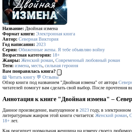
Название:
Двойная измена
Формат книги:
Электронная книга
Автор:
Северная Виктория
Год написания:
2023
Серия:
Обиженные жены. Я тебе объявляю войну
Возрастная категория:
18+
Жанры:
Женский роман
,
Современный любовный роман
Теги:
измена
,
месть
,
сильная героиня
Вам понравилась книга?
📖 Читать книгу
💬 Отзывы
Обзор книги под названием "Двойная измена" от автора
Север
читателей помогут вам сделать свой выбор. После прочтения в
Аннотация к книге "Двойная измена" – Севе
Данное произведение, выпущенное в
2023
году, в электронном 
литературным жанром этой книги считается:
Женский роман
,
С
18+
лет.
Как реагирует нормальная женщина на измену своего любимого