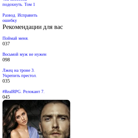
подохнуть. Том 1
Развод. Исправить
ошибку
Рекомендации для вас
Поймай меня.
0
37
Восьмой муж не нужен
0
98
Лжец на троне 3.
Укрепить престол.
0
35
#RealRPG. Релокант 7.
0
45