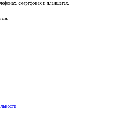
елефонах, смартфонах и планшетах,
теля.
альности
.