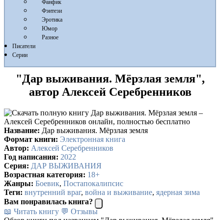
Фанфик
Фэнтези
Эротика
Юмор
Разное
Писатели
Серии
"Дар выживания. Мёрзлая земля",
автор Алексей Серебренников
Название:
Дар выживания. Мёрзлая земля
Формат книги:
Электронная книга
Автор:
Алексей Серебренников
Год написания:
2022
Серия:
ДАР ВЫЖИВАНИЯ
Возрастная категория:
18+
Жанры:
Боевик
,
Постапокалипсис
Теги:
внутренний враг
,
война и выживание
,
ядерная зима
Вам понравилась книга?
📖 Читать книгу
💬 Отзывы