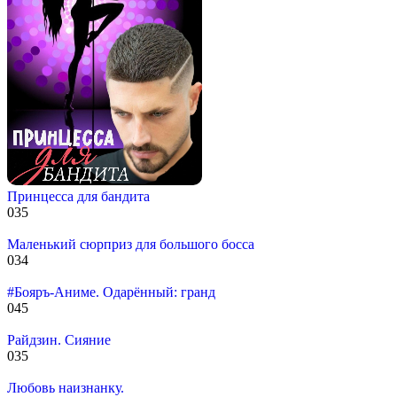
Принцесса для бандита
0
35
Маленький сюрприз для большого босса
0
34
#Бояръ-Аниме. Одарённый: гранд
0
45
Райдзин. Сияние
0
35
Любовь наизнанку.