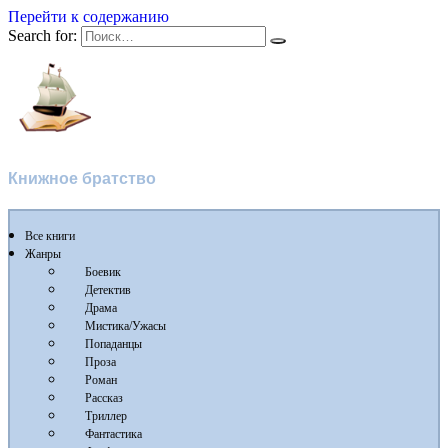
Перейти к содержанию
Search for:
Флибуста
Книжное братство
Все книги
Жанры
Боевик
Детектив
Драма
Мистика/Ужасы
Попаданцы
Проза
Роман
Рассказ
Триллер
Фантастика