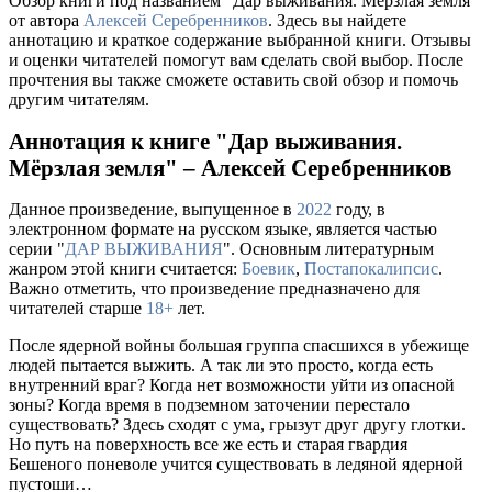
Обзор книги под названием "Дар выживания. Мёрзлая земля"
от автора
Алексей Серебренников
. Здесь вы найдете
аннотацию и краткое содержание выбранной книги. Отзывы
и оценки читателей помогут вам сделать свой выбор. После
прочтения вы также сможете оставить свой обзор и помочь
другим читателям.
Аннотация к книге "Дар выживания.
Мёрзлая земля" – Алексей Серебренников
Данное произведение, выпущенное в
2022
году, в
электронном формате на русском языке, является частью
серии "
ДАР ВЫЖИВАНИЯ
". Основным литературным
жанром этой книги считается:
Боевик
,
Постапокалипсис
.
Важно отметить, что произведение предназначено для
читателей старше
18+
лет.
После ядерной войны большая группа спасшихся в убежище
людей пытается выжить. А так ли это просто, когда есть
внутренний враг? Когда нет возможности уйти из опасной
зоны? Когда время в подземном заточении перестало
существовать? Здесь сходят с ума, грызут друг другу глотки.
Но путь на поверхность все же есть и старая гвардия
Бешеного поневоле учится существовать в ледяной ядерной
пустоши…