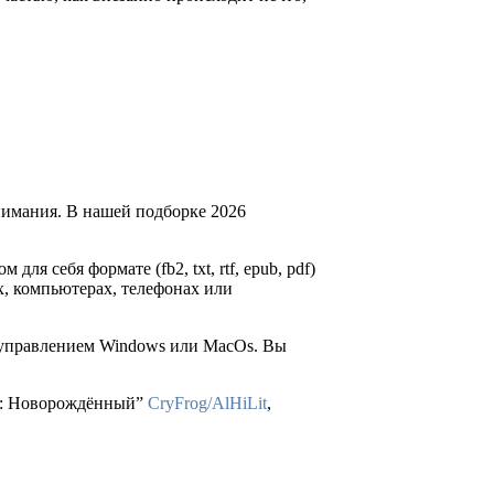
нимания. В нашей подборке 2026
 для себя формате (fb2, txt, rtf, epub, pdf)
х, компьютерах, телефонах или
д управлением Windows или MacOs. Вы
ел: Новорождённый”
CryFrog/AlHiLit
,