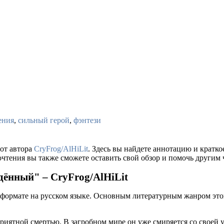
ения
,
сильный герой
,
фэнтези
от автора
CryFrog/AlHiLit
. Здесь вы найдете аннотацию и кратк
очтения вы также сможете оставить свой обзор и помочь другим 
ённый" – CryFrog/AlHiLit
 формате на русском языке. Основным литературным жанром это
ятной смертью. В загробном мире он уже смиряется со своей уч