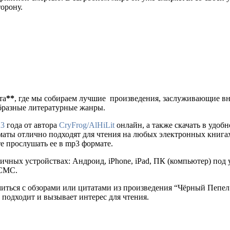
торону.
та
**
, где мы собираем лучшие произведения, заслуживающие в
образные литературные жанры.
23
года от автора
CryFrog/AlHiLit
онлайн, а также скачать в удобном
рматы отлично подходят для чтения на любых электронных книга
е прослушать ее в mp3 формате.
ичных устройствах: Андроид, iPhone, iPad, ПК (компьютер) по
 СМС.
омиться с обзорами или цитатами из произведения “Чёрный Пеп
 подходит и вызывает интерес для чтения.