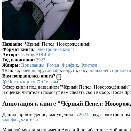
Название:
Чёрный Пепел: Новорождённый
Формат книги:
Электронная книга
Автор:
CryFrog/AlHiLit
Год написания:
2023
Жанры:
Попаданцы
,
Роман
,
Фанфик
,
Фэнтези
Теги:
au
,
боевик
,
другой мир
,
наруто
,
оос
,
попаданец
,
приключ
Вам понравилась книга?
📖 Читать книгу
💬 Отзывы
Обзор книги под названием "Чёрный Пепел: Новорождённый" 
и оценки читателей помогут вам сделать свой выбор. После пр
Аннотация к книге "Чёрный Пепел: Новорожд
Данное произведение, выпущенное в
2023
году, в электронном
Фанфик
,
Фэнтези
.
Молодой мужчина по имени Арсений погибает не самой лицепри