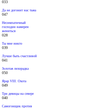
0
33
Да не догонит нас тьма
0
47
Несимпатичный
господин намерен
жениться
0
28
Ты мне никто
0
39
Лучше быть счастливой
0
41
Золотая лихорадка
0
50
Ярар VIII. Охота
0
49
Три девицы на севере
0
40
Самогонщик против