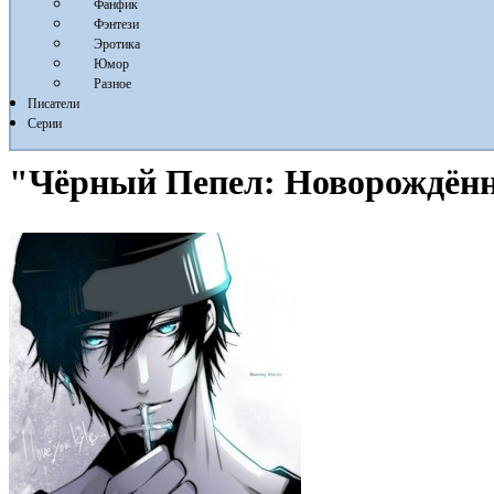
Фанфик
Фэнтези
Эротика
Юмор
Разное
Писатели
Серии
"Чёрный Пепел: Новорождённы