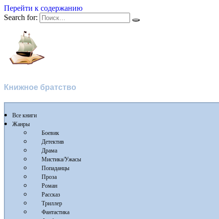
Перейти к содержанию
Search for:
Флибуста
Книжное братство
Все книги
Жанры
Боевик
Детектив
Драма
Мистика/Ужасы
Попаданцы
Проза
Роман
Рассказ
Триллер
Фантастика