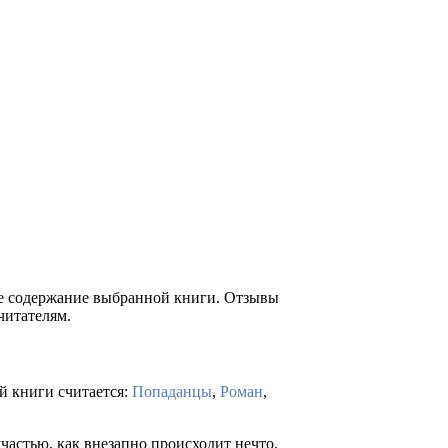
ое содержание выбранной книги. Отзывы
читателям.
й книги считается:
Попаданцы
,
Роман
,
астью, как внезапно происходит нечто,