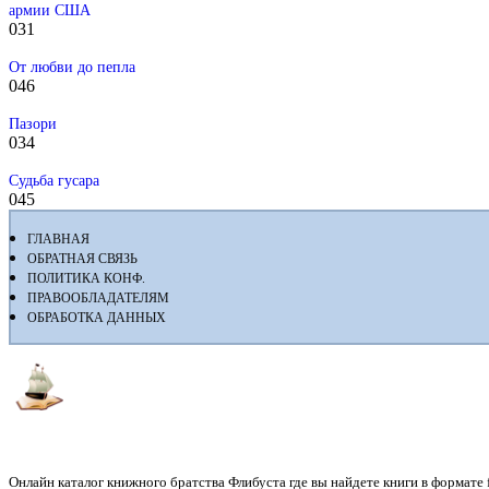
армии США
0
31
От любви до пепла
0
46
Пазори
0
34
Судьба гусара
0
45
ГЛАВНАЯ
ОБРАТНАЯ СВЯЗЬ
ПОЛИТИКА КОНФ.
ПРАВООБЛАДАТЕЛЯМ
ОБРАБОТКА ДАННЫХ
Флибуста
Онлайн каталог книжного братства Флибуста где вы найдете книги в формате fb2