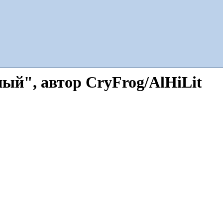
й", автор CryFrog/AlHiLit