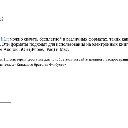
ь?
HiLit
можно скачать бесплатно* в различных форматах, таких как fb
. Эти форматы подходят для использования на электронных кни
ndroid, iOS (iPhone, iPad) и Mac.
и. Полная версия доступна для приобретения на сайте законного распространи
тавителем «Книжного братства Флибуста»