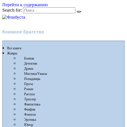
Перейти к содержанию
Search for:
Флибуста
Книжное братство
Все книги
Жанры
Боевик
Детектив
Драма
Мистика/Ужасы
Попаданцы
Проза
Роман
Рассказ
Триллер
Фантастика
Фанфик
Фэнтези
Эротика
Юмор