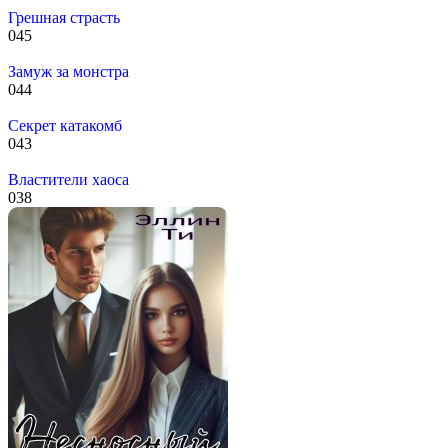
Грешная страсть
0
45
Замуж за монстра
0
44
Секрет катакомб
0
43
Властители хаоса
0
38