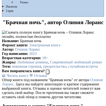
Разное
Писатели
Серии
"Брачная ночь", автор Оливия Лоранс
Название:
Брачная ночь
Формат книги:
Электронная книга
Автор:
Оливия Лоранс
Год написания:
2023
Возрастная категория:
18+
Жанры:
Любовные романы
,
Современный любовный роман
Теги:
невинная героиня
,
предательство
,
случайная встреча
Вам понравилась книга?
📖 Читать книгу
💬 Отзывы
Обзор книги под названием "Брачная ночь" от автора
Оливия
Лоранс
. Здесь вы найдете аннотацию и краткое содержание
выбранной книги. Отзывы и оценки читателей помогут вам
сделать свой выбор. После прочтения вы также сможете
оставить свой обзор и помочь другим читателям.
Аннотация к книге "Брачная ночь" –