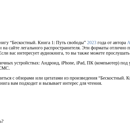
нигу “Бескостный. Книга 1: Путь свободы”
2023
года от автора
А
купки на сайте легального распространителя. Эти форматы отлично
сли вас интересует аудиокнига, то вы также можете прослушать 
ичных устройствах: Андроид, iPhone, iPad, ПК (компьютер) по
 СМС.
миться с обзорами или цитатами из произведения “Бескостный. 
книга вам подходит и вызывает интерес для чтения.
ь?