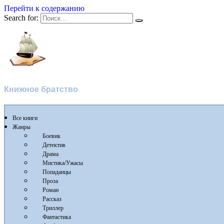
Перейти к содержанию
Search for:
Флибуста
Книжное братство
Все книги
Жанры
Боевик
Детектив
Драма
Мистика/Ужасы
Попаданцы
Проза
Роман
Рассказ
Триллер
Фантастика