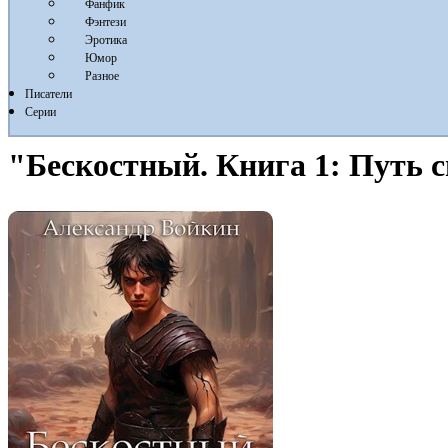
Фанфик
Фэнтези
Эротика
Юмор
Разное
Писатели
Серии
"Бескостный. Книга 1: Путь 