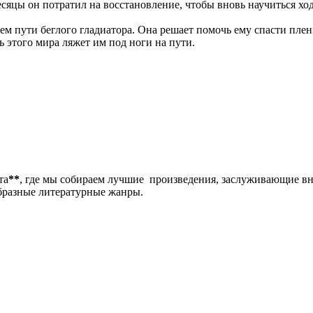
есяцы он потратил на восстановление, чтобы вновь научиться х
оем пути беглого гладиатора. Она решает помочь ему спасти плен
ь этого мира ляжет им под ноги на пути.
та
**
, где мы собираем лучшие произведения, заслуживающие в
образные литературные жанры.