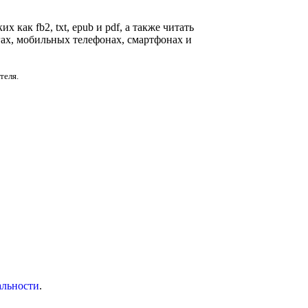
 как fb2, txt, epub и pdf, а также читать
гах, мобильных телефонах, смартфонах и
теля.
альности
.