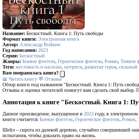
Название:
Бескостный. Книга 1: Путь свободы
Формат книги:
Электронная книга
Автор:
Александр Войкин
Год написания:
2023
Серия:
Бескостный
Жанры:
Боевое фэнтези
,
Героическое фэнтези
,
Роман
,
Темное 
Теги:
жестокость и насилие
,
интриги
,
развитие героя
,
сильный 
Вам понравилась книга?
📖 Читать книгу
💬 Отзывы
Обзор книги под названием "Бескостный. Книга 1: Путь свобо
Отзывы и оценки читателей помогут вам сделать свой выбор. П
Аннотация к книге "Бескостный. Книга 1: П
Данное произведение, выпущенное в
2023
году, в электронном 
книги считается:
Боевое фэнтези
,
Героическое фэнтези
,
Роман
,
Шейл – сирота из далекой деревни, случайно совершивший ошиб
испытания, чтобы доказать право на жизнь.