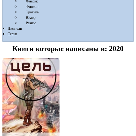
Фанфик
Фэнтези
Эротика
Юмор
Разное
Писатели
Серии
Книги которые написаны в:
2020