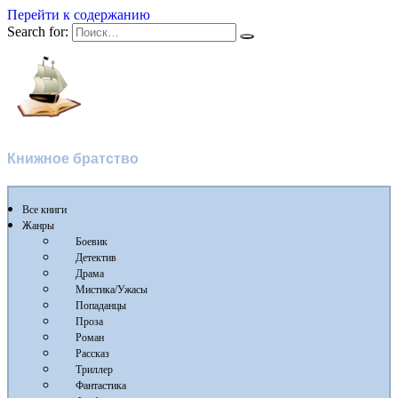
Перейти к содержанию
Search for:
Флибуста
Книжное братство
Все книги
Жанры
Боевик
Детектив
Драма
Мистика/Ужасы
Попаданцы
Проза
Роман
Рассказ
Триллер
Фантастика