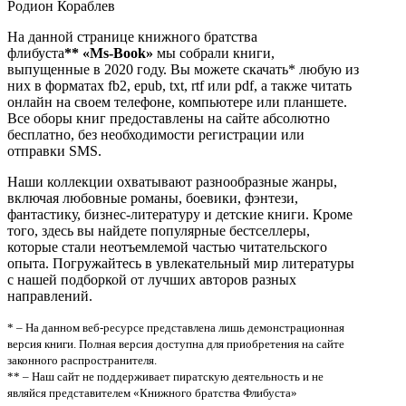
Родион Кораблев
На данной странице книжного братства
флибуста
**
«Ms-Book»
мы собрали книги,
выпущенные в 2020 году. Вы можете скачать* любую из
них в форматах fb2, epub, txt, rtf или pdf, а также читать
онлайн на своем телефоне, компьютере или планшете.
Все оборы книг предоставлены на сайте абсолютно
бесплатно, без необходимости регистрации или
отправки SMS.
Наши коллекции охватывают разнообразные жанры,
включая любовные романы, боевики, фэнтези,
фантастику, бизнес-литературу и детские книги. Кроме
того, здесь вы найдете популярные бестселлеры,
которые стали неотъемлемой частью читательского
опыта. Погружайтесь в увлекательный мир литературы
с нашей подборкой от лучших авторов разных
направлений.
* – На данном веб-ресурсе представлена лишь демонстрационная
версия книги. Полная версия доступна для приобретения на сайте
законного распространителя.
** – Наш сайт не поддерживает пиратскую деятельность и не
являйся представителем «Книжного братства Флибуста»