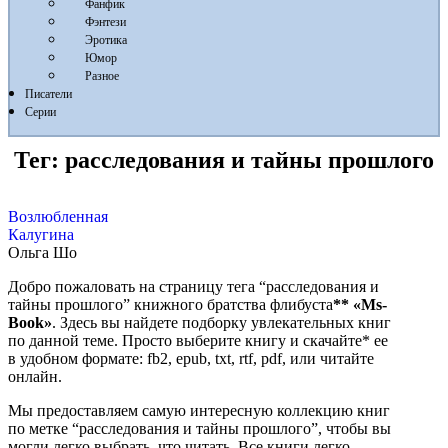
Фанфик
Фэнтези
Эротика
Юмор
Разное
Писатели
Серии
Тег:
расследования и тайны прошлого
Возлюбленная
Калугина
Ольга Шо
Добро пожаловать на страницу тега “расследования и
тайны прошлого” книжного братства флибуста
**
«Ms-
Book»
. Здесь вы найдете подборку увлекательных книг
по данной теме. Просто выберите книгу и скачайте* ее
в удобном формате: fb2, epub, txt, rtf, pdf, или читайте
онлайн.
Мы предоставляем самую интересную коллекцию книг
по метке “расследования и тайны прошлого”, чтобы вы
могли легко выбрать, что читать. Все книги легко