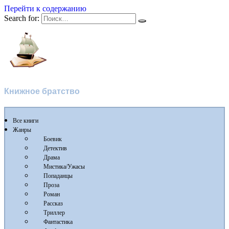
Перейти к содержанию
Search for:
Флибуста
Книжное братство
Все книги
Жанры
Боевик
Детектив
Драма
Мистика/Ужасы
Попаданцы
Проза
Роман
Рассказ
Триллер
Фантастика