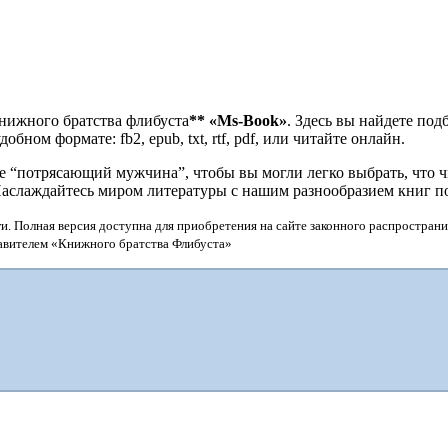
нижного братства флибуста
**
«Ms-Book»
. Здесь вы найдете по
бном формате: fb2, epub, txt, rtf, pdf, или читайте онлайн.
“потрясающий мужчина”, чтобы вы могли легко выбрать, что чи
Наслаждайтесь миром литературы с нашим разнообразием книг п
и. Полная версия доступна для приобретения на сайте законного распространи
тавителем «Книжного братства Флибуста»