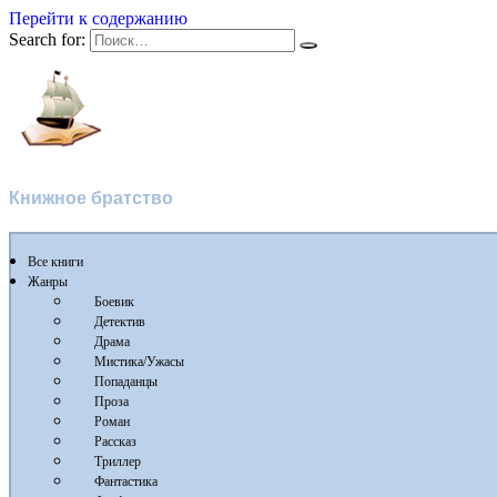
Перейти к содержанию
Search for:
Флибуста
Книжное братство
Все книги
Жанры
Боевик
Детектив
Драма
Мистика/Ужасы
Попаданцы
Проза
Роман
Рассказ
Триллер
Фантастика