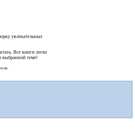
дборку увлекательных
тать. Все книги легко
о выбранной теме!
теля.