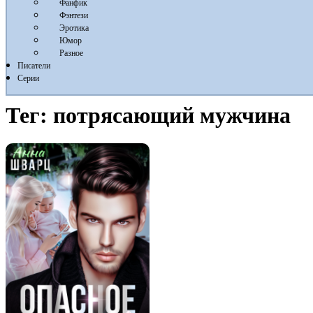
Фанфик
Фэнтези
Эротика
Юмор
Разное
Писатели
Серии
Тег:
потрясающий мужчина