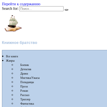
Перейти к содержанию
Search for:
Флибуста
Книжное братство
Все книги
Жанры
Боевик
Детектив
Драма
Мистика/Ужасы
Попаданцы
Проза
Роман
Рассказ
Триллер
Фантастика