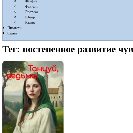
Фанфик
Фэнтези
Эротика
Юмор
Разное
Писатели
Серии
Тег:
постепенное развитие чу