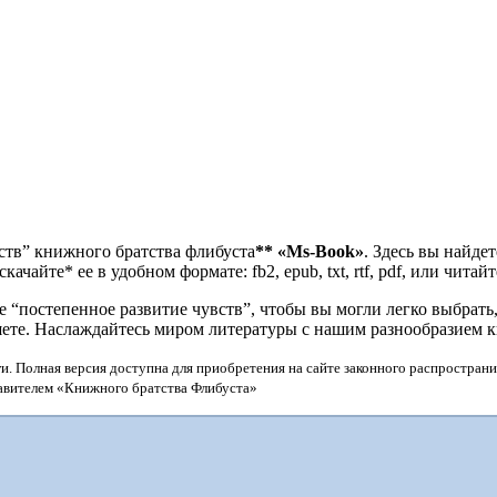
ств” книжного братства флибуста
**
«Ms-Book»
. Здесь вы найде
чайте* ее в удобном формате: fb2, epub, txt, rtf, pdf, или читай
постепенное развитие чувств”, чтобы вы могли легко выбрать, 
шете. Наслаждайтесь миром литературы с нашим разнообразием 
и. Полная версия доступна для приобретения на сайте законного распространи
тавителем «Книжного братства Флибуста»