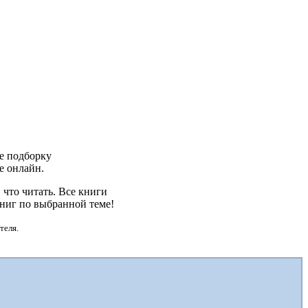
те подборку
те онлайн.
что читать. Все книги
книг по выбранной теме!
теля.