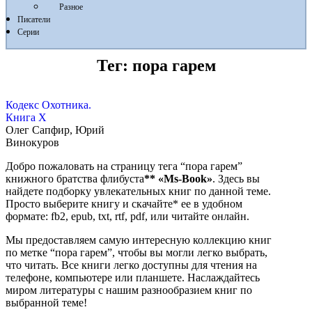
Разное
Писатели
Серии
Тег:
пора гарем
Кодекс Охотника.
Книга X
Олег Сапфир, Юрий
Винокуров
Добро пожаловать на страницу тега “пора гарем”
книжного братства флибуста
**
«Ms-Book»
. Здесь вы
найдете подборку увлекательных книг по данной теме.
Просто выберите книгу и скачайте* ее в удобном
формате: fb2, epub, txt, rtf, pdf, или читайте онлайн.
Мы предоставляем самую интересную коллекцию книг
по метке “пора гарем”, чтобы вы могли легко выбрать,
что читать. Все книги легко доступны для чтения на
телефоне, компьютере или планшете. Наслаждайтесь
миром литературы с нашим разнообразием книг по
выбранной теме!