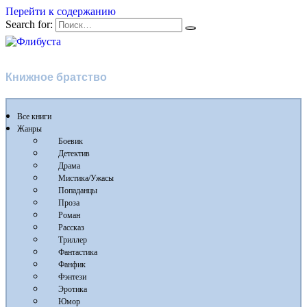
Перейти к содержанию
Search for:
Флибуста
Книжное братство
Все книги
Жанры
Боевик
Детектив
Драма
Мистика/Ужасы
Попаданцы
Проза
Роман
Рассказ
Триллер
Фантастика
Фанфик
Фэнтези
Эротика
Юмор