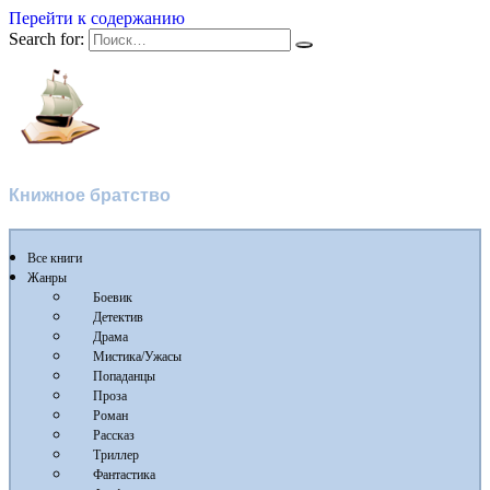
Перейти к содержанию
Search for:
Флибуста
Книжное братство
Все книги
Жанры
Боевик
Детектив
Драма
Мистика/Ужасы
Попаданцы
Проза
Роман
Рассказ
Триллер
Фантастика