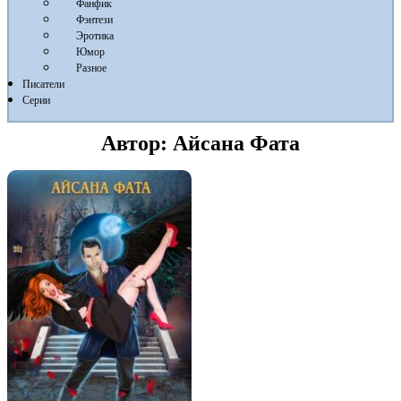
Фанфик
Фэнтези
Эротика
Юмор
Разное
Писатели
Серии
Автор:
Айсана Фата